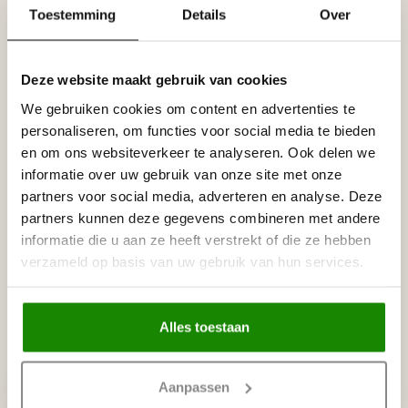
Reviews
Toestemming
Details
Over
Tags
Deze website maakt gebruik van cookies
Gerelateerde producten
We gebruiken cookies om content en advertenties te
personaliseren, om functies voor social media te bieden
NMC
NMC Adefix lijmkoker 310 ml
€8,95
en om ons websiteverkeer te analyseren. Ook delen we
Op voorraad
informatie over uw gebruik van onze site met onze
partners voor social media, adverteren en analyse. Deze
partners kunnen deze gegevens combineren met andere
NMC
NMC Verstekbak MDF voor
informatie die u aan ze heeft verstrekt of die ze hebben
€19,95
sierlijsten t/m 8 cm, (Small)
verzameld op basis van uw gebruik van hun services.
Op voorraad
Alles toestaan
Recent bekeken
Aanpassen