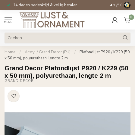
14 dagen bedenktijd & veilig betalen
Specialist in
si
4.9
/5.0
0
MENU
Home
/
Arstyl / Grand Decor (PU)
/
Plafondlijst P920 / K229 (50
x 50 mm), polyurethaan, lengte 2 m
Grand Decor Plafondlijst P920 / K229 (50
x 50 mm), polyurethaan, lengte 2 m
GRAND DECOR