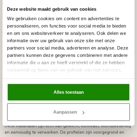
aan op de plinten in dezelfde ruimte.
Deze website maakt gebruik van cookies
Welke stijl deuromlijsting past bij uw
We gebruiken cookies om content en advertenties te
interieur?
personaliseren, om functies voor social media te bieden
en om ons websiteverkeer te analyseren. Ook delen we
De juiste stijl hangt af van de deur, de plinten en de rest van het
informatie over uw gebruik van onze site met onze
interieur. Klassieke deuromlijstingen hebben vaak meer profiel en
passen goed bij hoge plinten, wandlijsten en ornamenten.
partners voor social media, adverteren en analyse. Deze
Moderne deurlijsten zijn meestal strakker en rustiger van vorm en
partners kunnen deze gegevens combineren met andere
sluiten mooi aan bij een minimalistisch interieur.
informatie die u aan ze heeft verstrekt of die ze hebben
verzameld op basis van uw gebruik van hun services.
Voor een rustig geheel is het aan te raden om de stijl van de
chambrant af te stemmen op de plinten in dezelfde ruimte. Een
bredere deurlijst geeft de deur meer nadruk, terwijl een smaller
profiel juist subtieler oogt.
Alles toestaan
HDPS en polyurethaan als alternatief
voor MDF deurlijsten
Aanpassen
Onze deuromlijstingen zijn gemaakt van
HDPS
of
polyurethaan
.
Deze materialen zijn licht van gewicht, vormvast, vochtbestendig
en eenvoudig te verwerken. De profielen zijn voorgegrond en