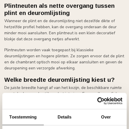
Plintneuten als nette overgang tussen
plint en deuromlijsting
Wanneer de plint en de deuromlijsting niet dezelfde dikte of
hetzelfde profiel hebben, kan de overgang onderaan de deur
minder mooi aansluiten. Een plintneut is een klein decoratief
blokje dat deze overgang netjes afwerkt.
Plintneuten worden vaak toegepast bij klassieke
deuromlijstingen en hogere plinten. Ze zorgen ervoor dat de plint
en de chambrant optisch mooi op elkaar aansluiten en geven de
deuropening een verzorgde afwerking.
Welke breedte deuromlijsting kiest u?
De juiste breedte hangt af van het kozijn, de beschikbare ruimte
naast de deur en de stijl van het interieur. Een smaller profiel
oogt rustiger en moderner, terwijl een bredere chambrant meer
nadruk geeft en vaak beter past bij klassieke interieurs of hogere
plinten.
Toestemming
Details
Over
Let ook op de hoogte en dikte van de plinten. Voor een mooi
geheel sluit de deuromlijsting qua stijl en verhouding bij voorkeur