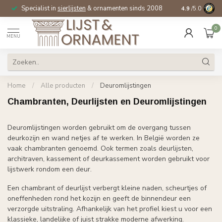
Specialist in
sierlijsten
& ornamenten sinds 2008
4.9
/5.0
0
MENU
Home
/
Alle producten
/
Deuromlijstingen
Chambranten, Deurlijsten en Deuromlijstingen
Deuromlijstingen worden gebruikt om de overgang tussen
deurkozijn en wand netjes af te werken. In België worden ze
vaak chambranten genoemd. Ook termen zoals deurlijsten,
architraven, kassement of deurkassement worden gebruikt voor
lijstwerk rondom een deur.
Een chambrant of deurlijst verbergt kleine naden, scheurtjes of
oneffenheden rond het kozijn en geeft de binnendeur een
verzorgde uitstraling. Afhankelijk van het profiel kiest u voor een
klassieke, landelijke of juist strakke moderne afwerking.