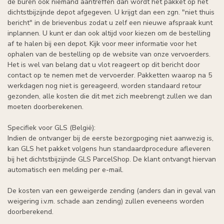
de buren ook niemand aantreffen dan wordt het pakket op het
dichtstbijzijnde depot afgegeven. U krijgt dan een zgn. "niet thuis
bericht" in de brievenbus zodat u zelf een nieuwe afspraak kunt
inplannen. U kunt er dan ook altijd voor kiezen om de bestelling
af te halen bij een depot. Kijk voor meer informatie voor het
ophalen van de bestelling op de website van onze vervoerders.
Het is wel van belang dat u vlot reageert op dit bericht door
contact op te nemen met de vervoerder. Pakketten waarop na 5
werkdagen nog niet is gereageerd, worden standaard retour
gezonden, alle kosten die dit met zich meebrengt zullen we dan
moeten doorberekenen.
Specifiek voor GLS (België):
Indien de ontvanger bij de eerste bezorgpoging niet aanwezig is,
kan GLS het pakket volgens hun standaardprocedure afleveren
bij het dichtstbijzijnde GLS ParcelShop. De klant ontvangt hiervan
automatisch een melding per e-mail.
De kosten van een geweigerde zending (anders dan in geval van
weigering i.v.m. schade aan zending) zullen eveneens worden
doorberekend.