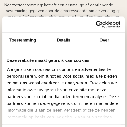
Neerzettoestemming: betreft een eenmalige of doorlopende
toestemming gegeven door de geadresseerde om de zending op
een vooraf afgesproken plek achter te laten. Een handtekening
voor ontvangst kan niet worden opgevraagd en de
geadresseerde doet afstand van de mogelijkheid om de
vervoerder en de afzender aansprakelijk te stellen voor verlies,
Toestemming
Details
Over
diefstal en/of beschadiging na het moment van afleveren.
Controleer bij het in ontvangst nemen het pakket goed op
eventuele beschadigingen. Met het tekenen voor ontvangst
Deze website maakt gebruik van cookies
verklaart u dat het pakket in goede orde is ontvangen. Mocht het
We gebruiken cookies om content en advertenties te
pakket beschadigd zijn, dan kunt u het pakket weigeren of een
personaliseren, om functies voor social media te bieden
aantekening van de schade laten maken door de chauffeur.
en om ons websiteverkeer te analyseren. Ook delen we
Controle geleverde artikelen
informatie over uw gebruik van onze site met onze
Alle zendingen worden door ons voor verzending uitvoerig en
partners voor social media, adverteren en analyse. Deze
zeer zorgvuldig gecontroleerd. Als uw zending desondanks na
partners kunnen deze gegevens combineren met andere
ontvangst niet in orde blijkt te zijn, dient u dit binnen 24 uur bij
informatie die u aan ze heeft verstrekt of die ze hebben
ons te melden per e-mail. Wij zullen dan contact met u opnemen
verzameld op basis van uw gebruik van hun services.
voor verdere afhandeling.