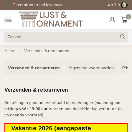
Direct uit voorraad leverbaar
14 dagen beden
4.9
/5.0
0
MENU
Home
/
Verzenden & retourneren
Verzenden & retourneren
Algemene voorwaarden
Priva
Verzenden & retourneren
Bestellingen gedaan en betaald op werkdagen (maandag t/m
vrijdag)
vóór 13:00 uur
worden nog dezelfde dag verstuurd (bij
voldoende voorraad).
Vakantie 2026 (aangepaste