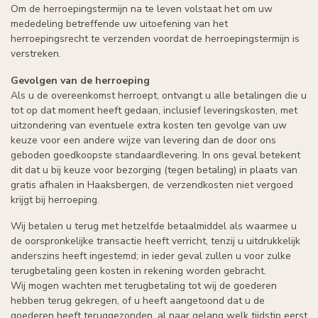
Om de herroepingstermijn na te leven volstaat het om uw
mededeling betreffende uw uitoefening van het
herroepingsrecht te verzenden voordat de herroepingstermijn is
verstreken.
Gevolgen van de herroeping
Als u de overeenkomst herroept, ontvangt u alle betalingen die u
tot op dat moment heeft gedaan, inclusief leveringskosten, met
uitzondering van eventuele extra kosten ten gevolge van uw
keuze voor een andere wijze van levering dan de door ons
geboden goedkoopste standaardlevering. In ons geval betekent
dit dat u bij keuze voor bezorging (tegen betaling) in plaats van
gratis afhalen in Haaksbergen, de verzendkosten niet vergoed
krijgt bij herroeping.
Wij betalen u terug met hetzelfde betaalmiddel als waarmee u
de oorspronkelijke transactie heeft verricht, tenzij u uitdrukkelijk
anderszins heeft ingestemd; in ieder geval zullen u voor zulke
terugbetaling geen kosten in rekening worden gebracht.
Wij mogen wachten met terugbetaling tot wij de goederen
hebben terug gekregen, of u heeft aangetoond dat u de
goederen heeft teruggezonden, al naar gelang welk tijdstip eerst