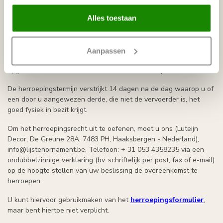
Wanneer lijstenornament.be binnen 24 uur geen bericht heeft
ontvangen, dan hebben wij aan onze verplichtingen tot levering
Alles toestaan
voldaan.
Retourneren
Aanpassen
U heeft het recht om binnen een termijn van 14 dagen zonder
opgave van redenen de overeenkomst te herroepen.
De herroepingstermijn verstrijkt 14 dagen na de dag waarop u of
een door u aangewezen derde, die niet de vervoerder is, het
goed fysiek in bezit krijgt.
Om het herroepingsrecht uit te oefenen, moet u ons (Luteijn
Decor, De Greune 28A, 7483 PH, Haaksbergen - Nederland),
info@lijstenornament.be
, Telefoon: + 31 053 4358235 via een
ondubbelzinnige verklaring (bv. schriftelijk per post, fax of e-mail)
op de hoogte stellen van uw beslissing de overeenkomst te
herroepen.
U kunt hiervoor gebruikmaken van het
herroepingsformulier
,
maar bent hiertoe niet verplicht.