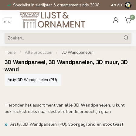
Specialist in
sierlijsten
& ornamenten sinds 2008
4.9
/5.0
0
MENU
Home
/
Alle producten
/
3D Wandpanelen
3D Wandpaneel, 3D Wandpanelen, 3D muur, 3D
wand
Arstyl 3D Wandpanelen (PU)
Hieronder het assortiment van
alle
3D Wandpanelen
, u kunt
ook rechtstreeks naar desbetreffende productlijn gaan.
Arstyl 3D Wandpanelen (PU),
voorgegrond
en
stootvast