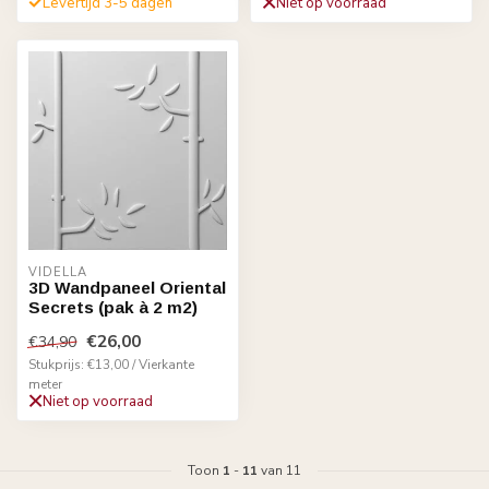
Levertijd 3-5 dagen
Niet op voorraad
VIDELLA
3D Wandpaneel Oriental
Secrets (pak à 2 m2)
€26,00
€34,90
Stukprijs: €13,00 / Vierkante
meter
Niet op voorraad
Toon
1
-
11
van 11