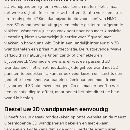
3D wandpanelen zijn er in veel soorten en maten. Het is maar
net welke stijl of sfeer u neer wilt zetten. Gaat u voor een strak
en trendy geheel? Kies dan bijvoorbeeld voor ‘Icon’ van NMC,
deze 3D wand bestaat uit grijze en enkele gekleurde afgeronde
vlakken. Wanneer u juist op zoek bent naar een meer klassieke
uitstraling, kiest u waarschijnlijk eerder voor ‘Square’, met
vlakken in hoogglans wit. Ook in een landelijk interieur zijn 3D
wandpanelen een prima muurdecoratie. De rustgevende ‘Wave’
of ‘Liquid’ in natuurlijke tinten zand- of crèmekleuren
bijvoorbeeld. Voor iedere wens is er wel een passend 3D
wandpaneel. Het is niet noodzakelijk de gehele wand met 3D
panelen te bedekken. U kunt er ook voor kiezen om slechts een
gedeelte te voorzien van panelen. Denk aan een mooi frame,
bijvoorbeeld 3D bloemversieringen. Op die manier heeft u wel
een prachtig diepte-effect, maar neemt het niet direct de hele
wand in beslag.
Bestel uw 3D wandpanelen eenvoudig
U heeft op uw gemak rondgekeken op onze website en de meest
uiteenlopende 3D wandpanelen bekeken en met elkaar
vergeleken. Grote kans dat u de voor u perfecte exemplaren