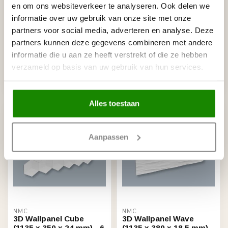
en om ons websiteverkeer te analyseren. Ook delen we
informatie over uw gebruik van onze site met onze
NMC
NMC
partners voor social media, adverteren en analyse. Deze
3D Wallpanel Icon (1135
3D Wallpanel Bump
x 380 x 45 mm) - 3
(1135 x 380 x 43 mm) - 3
partners kunnen deze gegevens combineren met andere
Wandpanelen
wandpanelen
informatie die u aan ze heeft verstrekt of die ze hebben
€177,27
€177,27
verzameld op basis van uw gebruik van hun services.
Stukprijs: €59,09 / Paneel
Stukprijs: €59,09 / Paneel
Niet op voorraad
Niet op voorraad
Alles toestaan
Aanpassen
NMC
NMC
3D Wallpanel Cube
3D Wallpanel Wave
(1135 x 350 x 24 mm) - 6
(1135 x 380 x 18.5 mm) -