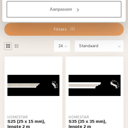
Aanpassen
Lees meer
Lees minder
Filters
HOMESTAR
HOMESTAR
S25 (25 x 15 mm),
S35 (35 x 35 mm),
lengte 2 m
lengte 2 m