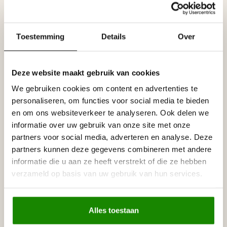
Verbergen plafondlijsten ook kabels en
Toestemming
Details
Over
scheuren?
Deze website maakt gebruik van cookies
Wat is het verschil tussen kroonlijsten, moluren
We gebruiken cookies om content en advertenties te
en plafond plinten?
personaliseren, om functies voor social media te bieden
en om ons websiteverkeer te analyseren. Ook delen we
informatie over uw gebruik van onze site met onze
Welke soorten plafondlijsten zijn populair?
partners voor social media, adverteren en analyse. Deze
partners kunnen deze gegevens combineren met andere
informatie die u aan ze heeft verstrekt of die ze hebben
Waar kan ik plafondlijsten kopen in België?
verzameld op basis van uw gebruik van hun services.
Alles toestaan
Hoe zaag ik plafondlijsten in verstek?