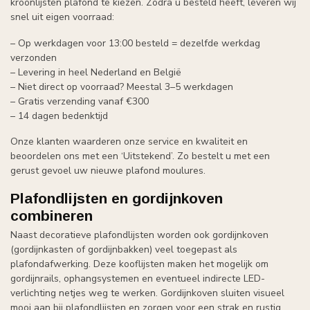
kroonlijsten plafond te kiezen. Zodra u besteld heeft, leveren wij
snel uit eigen voorraad:
– Op werkdagen voor 13:00 besteld = dezelfde werkdag
verzonden
– Levering in heel Nederland en België
– Niet direct op voorraad? Meestal 3–5 werkdagen
– Gratis verzending vanaf €300
– 14 dagen bedenktijd
Onze klanten waarderen onze service en kwaliteit en
beoordelen ons met een ‘Uitstekend’. Zo bestelt u met een
gerust gevoel uw nieuwe plafond moulures.
Plafondlijsten en gordijnkoven
combineren
Naast decoratieve plafondlijsten worden ook gordijnkoven
(gordijnkasten of gordijnbakken) veel toegepast als
plafondafwerking. Deze kooflijsten maken het mogelijk om
gordijnrails, ophangsystemen en eventueel indirecte LED-
verlichting netjes weg te werken. Gordijnkoven sluiten visueel
mooi aan bij plafondlijsten en zorgen voor een strak en rustig