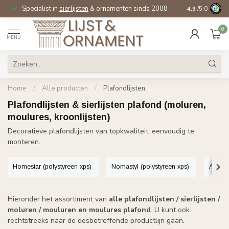
Specialist in
sierlijsten
& ornamenten sinds 2008
4.9
/5.0
0
MENU
Home
/
Alle producten
/
Plafondlijsten
Plafondlijsten & sierlijsten plafond (moluren,
moulures, kroonlijsten)
Decoratieve plafondlijsten van topkwaliteit, eenvoudig te
monteren.
Homestar (polystyreen xps)
Nomastyl (polystyreen xps)
Arstyl
Hieronder het assortiment van
alle plafondlijsten / sierlijsten /
moluren / mouluren en moulures plafond
. U kunt ook
rechtstreeks naar de desbetreffende productlijn gaan.