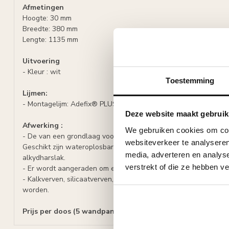
Afmetingen
Hoogte: 30 mm
Breedte: 380 mm
Lengte: 1135 mm
Uitvoering
- Kleur : wit
Toestemming
Lijmen:
- Montagelijm: Adefix® PLUS, 1/4 koker per paneel
Deze website maakt gebruik
Afwerking :
We gebruiken cookies om cont
- De van een grondlaag voorziene ARSTYL® WALL PANELS moet
websiteverkeer te analyseren
Geschikt zijn wateroplosbare dispersieverven en dispersielakke
media, adverteren en analys
alkydharslak.
verstrekt of die ze hebben v
- Er wordt aangeraden om een test uit te voeren.
- Kalkverven, silicaatverven, siliconenharsverven en hun me
worden.
Prijs per doos (5 wandpanelen)