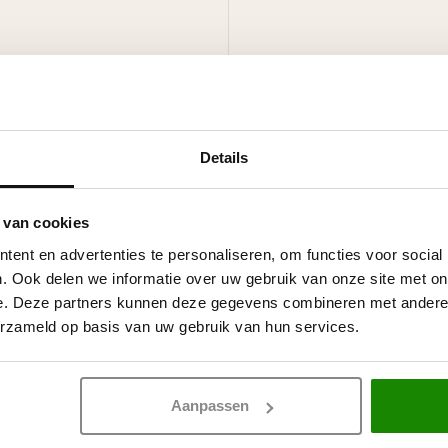
Details
 van cookies
ent en advertenties te personaliseren, om functies voor social
en nog een eindlaag krijgen.
. Ook delen we informatie over uw gebruik van onze site met on
n op acryl- of PU-basis evenals
e. Deze partners kunnen deze gegevens combineren met andere i
erzameld op basis van uw gebruik van hun services.
ngproducten mogen
niet
gebruikt
Aanpassen