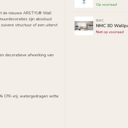
Op voorraad
et de nieuwe ARSTYL® Wall
 muurdecoraties zijn absoluut
NMC
 zuivere structuur of een uiterst
NMC 3D Wallp
Niet op voorraad
en decoratieve afwerking van
0% CFK-vrij, watergedragen witte