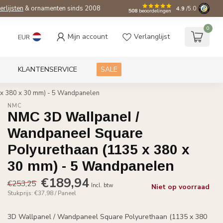
ierlijsten
& ornamenten sinds 2008
4.9
/5.0
508
beoordelingen
0
Mijn account
Verlanglijst
EUR
KLANTENSERVICE
SALE
 x 380 x 30 mm) - 5 Wandpanelen
NMC
NMC 3D Wallpanel /
Wandpaneel Square
Polyurethaan (1135 x 380 x
30 mm) - 5 Wandpanelen
€189,94
€253,25
Incl. btw
Niet op voorraad
Stukprijs: €37,98 / Paneel
3D Wallpanel / Wandpaneel Square Polyurethaan (1135 x 380