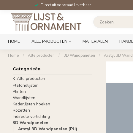
Direct uit voorraad leverbaar
HOME
ALLE PRODUCTEN
MATERIALEN
HANDL
Home
/
Alle producten
/
3D Wandpanelen
/
Arstyl 3D Wand
Categorieën
Alle producten
Plafondlijsten
Plinten
Wandlijsten
Kaderlijsten hoeken
Rozetten
Indirecte verlichting
3D Wandpanelen
Arstyl 3D Wandpanelen (PU)