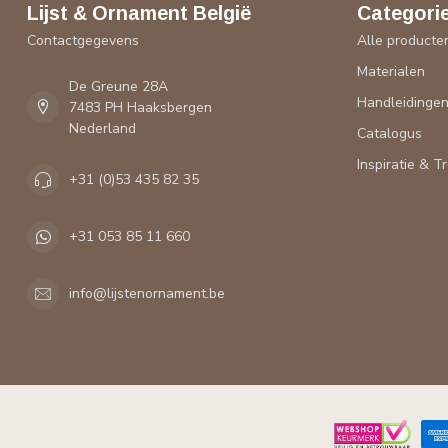
Lijst & Ornament België
Categori
Contactgegevens
Alle producte
Materialen
De Greune 28A
Handleidinge
7483 PH Haaksbergen
Nederland
Catalogus
Inspiratie & T
+31 (0)53 435 82 35
+31 053 85 11 660
info@lijstenornament.be