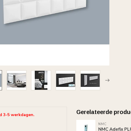
Gerelateerde produ
jd 3-5 werkdagen.
NMC
NMC Adefix PLU