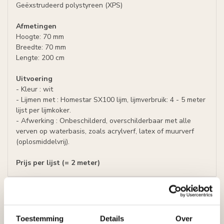
Geëxstrudeerd polystyreen (XPS)
Afmetingen
Hoogte: 70 mm
Breedte: 70 mm
Lengte: 200 cm
Uitvoering
- Kleur : wit
- Lijmen met : Homestar SX100 lijm, lijmverbruik: 4 - 5 meter
lijst per lijmkoker.
- Afwerking : Onbeschilderd, overschilderbaar met alle
verven op waterbasis, zoals acrylverf, latex of muurverf
(oplosmiddelvrij).
Prijs per lijst (= 2 meter)
Specificaties
Leverancier
Reviews
Tags
Toestemming
Details
Over