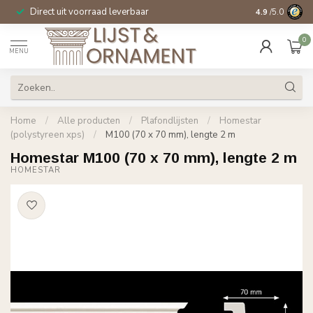
Direct uit voorraad leverbaar
14 dagen beden
4.9
/5.0
0
MENU
Home
/
Alle producten
/
Plafondlijsten
/
Homestar
(polystyreen xps)
/
M100 (70 x 70 mm), lengte 2 m
Homestar M100 (70 x 70 mm), lengte 2 m
HOMESTAR