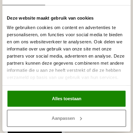
Gerelateerde producten
Deze website maakt gebruik van cookies
We gebruiken cookies om content en advertenties te
HOMESTAR
Homestar Lijmkoker SX100 (490
personaliseren, om functies voor social media te bieden
€8,95
g)
en om ons websiteverkeer te analyseren. Ook delen we
Op voorraad
informatie over uw gebruik van onze site met onze
partners voor social media, adverteren en analyse. Deze
HOMESTAR
partners kunnen deze gegevens combineren met andere
Homestar SET Polystyreenzaag
€30,00
en Verstekbak
informatie die u aan ze heeft verstrekt of die ze hebben
Op voorraad
verzameld op basis van uw gebruik van hun services.
Alles toestaan
Recent bekeken
Aanpassen