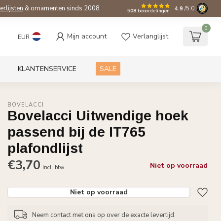
ierlijsten
& ornamenten sinds 2008
4.9
/5.0
508
beoordelingen
0
Mijn account
Verlanglijst
EUR
KLANTENSERVICE
SALE
BOVELACCI
Bovelacci Uitwendige hoek
passend bij de IT765
plafondlijst
€3,70
Niet op voorraad
Incl. btw
Niet op voorraad
Neem contact met ons op over de exacte levertijd.