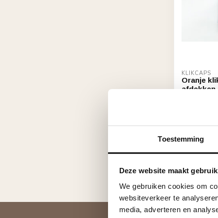
KLIKCAPS
Oranje kl
afdekken 
model per
€8,50
Op voorra
Toestemming
Deze website maakt gebruik
We gebruiken cookies om cont
websiteverkeer te analyseren
media, adverteren en analys