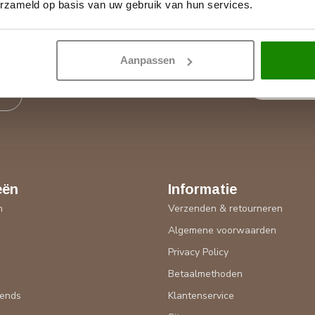
erzameld op basis van uw gebruik van hun services.
Abonneer 
nze klantenservicepagina. Hier vindt
Blijf op de hoo
verschillende manieren om contact
Aanpassen
n
eën
Informatie
n
Verzenden & retourneren
Algemene voorwaarden
n
Privacy Policy
Betaalmethoden
rends
Klantenservice