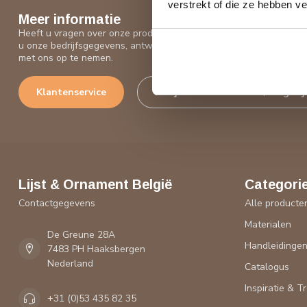
verstrekt of die ze hebben v
Meer informatie
Heeft u vragen over onze producten of uw aankoop? Bezoek dan o
u onze bedrijfsgegevens, antwoorden op veelgestelde vragen en 
met ons op te nemen.
Klantenservice
Bekijk onze showroom / magazij
Lijst & Ornament België
Categori
Contactgegevens
Alle producte
Materialen
De Greune 28A
Handleidinge
7483 PH Haaksbergen
Nederland
Catalogus
Inspiratie & T
+31 (0)53 435 82 35