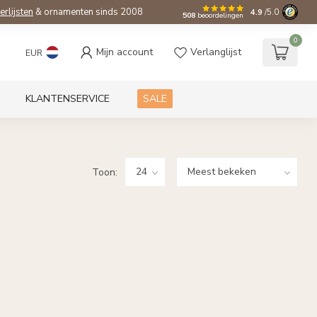
ierlijsten
& ornamenten sinds 2008
4.9
/5.0
508
beoordelingen
0
Mijn account
Verlanglijst
EUR
KLANTENSERVICE
SALE
Toon: