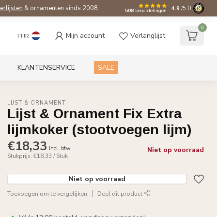
ierlijsten
& ornamenten sinds 2008
4.9
/5.0
508
beoordelingen
0
Mijn account
Verlanglijst
EUR
KLANTENSERVICE
SALE
LIJST & ORNAMENT
Lijst & Ornament Fix Extra
lijmkoker (stootvoegen lijm)
€18,33
Incl. btw
Niet op voorraad
Stukprijs: €18,33 / Stuk
Niet op voorraad
Toevoegen om te vergelijken
Deel dit product