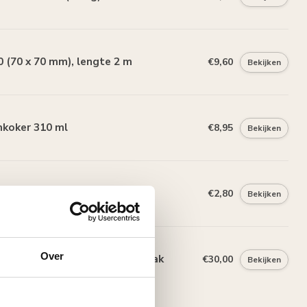
 (70 x 70 mm), lengte 2 m
€9,60
Bekijken
mkoker 310 ml
€8,95
Bekijken
25 x 15 mm), lengte 2 m
€2,80
Bekijken
Over
Polystyreenzaag en Verstekbak
€30,00
Bekijken