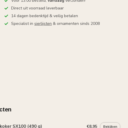
Vóór 13:00 besteld,
vandaag
verzonden!
Direct uit voorraad leverbaar
14 dagen bedenktijd & veilig betalen
Specialist in
sierlijsten
& ornamenten sinds 2008
cten
koker SX100 (490 g)
€8,95
Bekijken