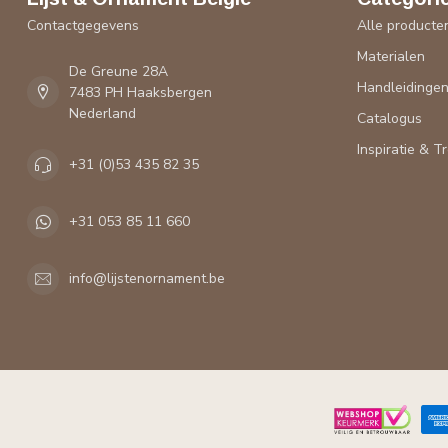
Contactgegevens
Alle producte
Materialen
De Greune 28A
Handleidinge
7483 PH Haaksbergen
Nederland
Catalogus
Inspiratie & T
+31 (0)53 435 82 35
+31 053 85 11 660
info@lijstenornament.be