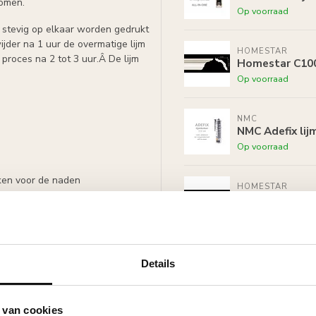
komen.
Op voorraad
 stevig op elkaar worden gedrukt
ijder na 1 uur de overmatige lijm
HOMESTAR
proces na 2 tot 3 uur.Â De lijm
Homestar C100
Op voorraad
NMC
NMC Adefix lij
Op voorraad
iken voor de naden
HOMESTAR
Homestar S25 (
Op voorraad
HOMESTAR
Details
Homestar SET 
Op voorraad
 van cookies