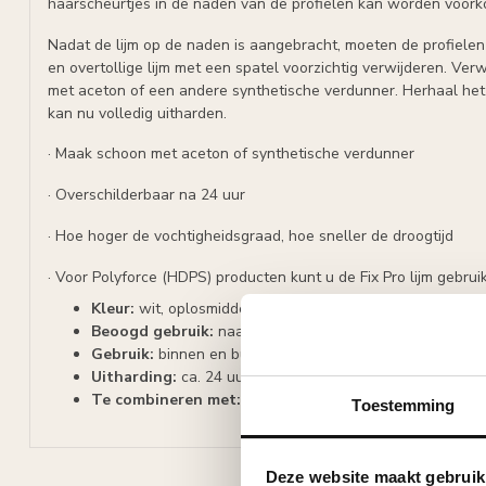
haarscheurtjes in de naden van de profielen kan worden voor
Nadat de lijm op de naden is aangebracht, moeten de profielen
en overtollige lijm met een spatel voorzichtig verwijderen. Verw
met aceton of een andere synthetische verdunner. Herhaal het 
kan nu volledig uitharden.
· Maak schoon met aceton of synthetische verdunner
· Overschilderbaar na 24 uur
· Hoe hoger de vochtigheidsgraad, hoe sneller de droogtijd
· Voor Polyforce (HDPS) producten kunt u de Fix Pro lijm gebru
Kleur:
wit, oplosmiddelvrij en compatibel met verf
Beoogd
gebruik:
naadlijm voor stucelementen van PU
Gebruik:
binnen en buiten
Uitharding:
ca. 24 uur
Te combineren met:
Adefix of Fix Pro montagelijm
Toestemming
Deze website maakt gebruik