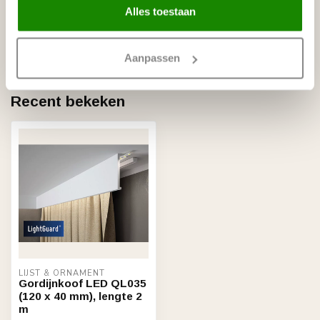
BISON
Bison Polymax High Tack
Alles toestaan
€11,95
Express (425 gram)
Op voorraad
Aanpassen
Recent bekeken
LIJST & ORNAMENT
Gordijnkoof LED QL035
(120 x 40 mm), lengte 2
m