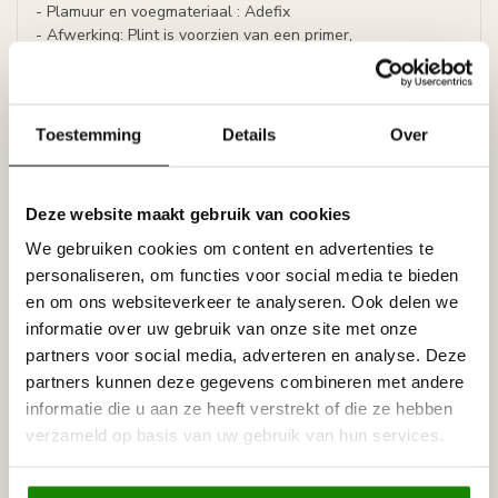
- Plamuur en voegmateriaal : Adefix
- Afwerking: Plint is voorzien van een primer,
overschilderbaar met alle soorten verf.
Prijs per plint (= 2 meter)
Toestemming
Details
Over
LED-strip niet inbegrepen.
Specificaties
Leverancier
Deze website maakt gebruik van cookies
Reviews
We gebruiken cookies om content en advertenties te
Tags
personaliseren, om functies voor social media te bieden
en om ons websiteverkeer te analyseren. Ook delen we
informatie over uw gebruik van onze site met onze
Gerelateerde producten
partners voor social media, adverteren en analyse. Deze
partners kunnen deze gegevens combineren met andere
NMC
informatie die u aan ze heeft verstrekt of die ze hebben
NMC Adefix lijmkoker 310 ml
€8,95
verzameld op basis van uw gebruik van hun services.
Op voorraad