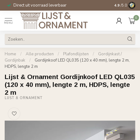
Direct uit voorraad leverbaar
14 dagen beden
4.9
/5.0
0
MENU
Home
/
Alle producten
/
Plafondlijsten
/
Gordijnkast /
Gordijnbak
/
Gordijnkoof LED QL035 (120 x 40 mm), lengte 2 m,
HDPS, lengte 2 m
Lijst & Ornament Gordijnkoof LED QL035
(120 x 40 mm), lengte 2 m, HDPS, lengte
2 m
LIJST & ORNAMENT