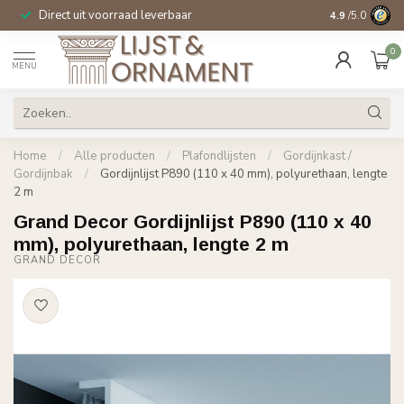
Direct uit voorraad leverbaar
14 dagen beden
4.9
/5.0
0
MENU
Home
/
Alle producten
/
Plafondlijsten
/
Gordijnkast /
Gordijnbak
/
Gordijnlijst P890 (110 x 40 mm), polyurethaan, lengte
2 m
Grand Decor Gordijnlijst P890 (110 x 40
mm), polyurethaan, lengte 2 m
GRAND DECOR