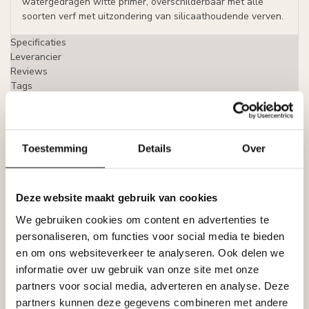
watergedragen witte primer, overschilderbaar met alle
soorten verf met uitzondering van silicaathoudende verven.
Specificaties
Leverancier
Reviews
Tags
Gerelateerde producten
Toestemming
Details
Over
LIJST & ORNAMENT
Lijst & Ornament Gordijnkoof
LED QL026 (100 x 41 mm),
€33,38
Deze website maakt gebruik van cookies
lengte 2 m
Op voorraad
We gebruiken cookies om content en advertenties te
personaliseren, om functies voor social media te bieden
LIJST & ORNAMENT
en om ons websiteverkeer te analyseren. Ook delen we
Lijst & Ornament MD161 (92 x 83
informatie over uw gebruik van onze site met onze
mm), lengte 2 m, HDPS - LED
€39,78
sierlijst voor indirecte
partners voor social media, adverteren en analyse. Deze
verlichting
partners kunnen deze gegevens combineren met andere