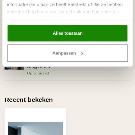
Op voorraad
informatie die u aan ze heeft verstrekt of die ze hebben
verzameld op basis van uw gebruik van hun services.
LIJST & ORNAMENT
Lijst & Ornament Gordijnkoof
LED QL036 (148 x 45 mm),
€49,10
lengte 2 m
Alles toestaan
Op voorraad
LIJST & ORNAMENT
Aanpassen
Lijst & Ornament Gordijnkoof
LED QL035 (120 x 40 mm),
€34,10
lengte 2 m
Op voorraad
Recent bekeken