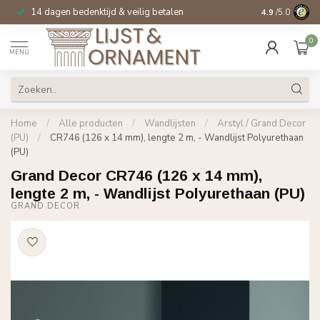
14 dagen bedenktijd & veilig betalen
Specialist in
si
4.9
/5.0
0
MENU
Home
/
Alle producten
/
Wandlijsten
/
Arstyl / Grand Decor
(PU)
/
CR746 (126 x 14 mm), lengte 2 m, - Wandlijst Polyurethaan
(PU)
Grand Decor CR746 (126 x 14 mm),
lengte 2 m, - Wandlijst Polyurethaan (PU)
GRAND DECOR