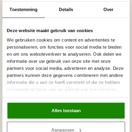
Leverancier
Toestemming
Details
Over
Reviews
Tags
Deze website maakt gebruik van cookies
We gebruiken cookies om content en advertenties te
Gerelateerde producten
personaliseren, om functies voor social media te bieden
NMC
en om ons websiteverkeer te analyseren. Ook delen we
NMC Adefix PLUS lijmkoker 290
€21,95
ml
informatie over uw gebruik van onze site met onze
Op voorraad
partners voor social media, adverteren en analyse. Deze
partners kunnen deze gegevens combineren met andere
informatie die u aan ze heeft verstrekt of die ze hebben
NMC
NMC Adefix lijmkoker 310 ml
€8,95
verzameld op basis van uw gebruik van hun services.
Op voorraad
Alles toestaan
Recent bekeken
Aanpassen