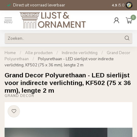
Direct uit voorraad leverbaar
14 dagen beden
4.9
/5.0
0
MENU
Home
/
Alle producten
/
Indirecte verlichting
/
Grand Decor
Polyurethaan
/
Polyurethaan - LED sierlijst voor indirecte
verlichting, KF502 (75 x 36 mm), lengte 2 m
Grand Decor Polyurethaan - LED sierlijst
voor indirecte verlichting, KF502 (75 x 36
mm), lengte 2 m
GRAND DECOR