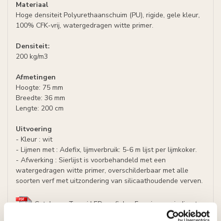
Materiaal
Hoge densiteit Polyurethaanschuim (PU), rigide, gele kleur,
100% CFK-vrij, watergedragen witte primer.
Densiteit:
200 kg/m3
Afmetingen
Hoogte: 75 mm
Breedte: 36 mm
Lengte: 200 cm
Uitvoering
- Kleur : wit
- Lijmen met : Adefix, lijmverbruik: 5-6 m lijst per lijmkoker.
- Afwerking : Sierlijst is voorbehandeld met een
watergedragen witte primer, overschilderbaar met alle
soorten verf met uitzondering van silicaathoudende verven.
Catalogus Tesori LED profielen F-serie voor indirecte
verlichting