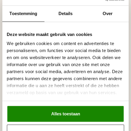
Folder Tesori LED profielen F-serie voor indirecte
Toestemming
Details
Over
verlichting
Specificaties
Deze website maakt gebruik van cookies
Leverancier
We gebruiken cookies om content en advertenties te
Reviews
Tags
personaliseren, om functies voor social media te bieden
en om ons websiteverkeer te analyseren. Ook delen we
informatie over uw gebruik van onze site met onze
partners voor social media, adverteren en analyse. Deze
Gerelateerde producten
partners kunnen deze gegevens combineren met andere
informatie die u aan ze heeft verstrekt of die ze hebben
NMC
NMC Adefix lijmkoker 310 ml
€8,95
verzameld op basis van uw gebruik van hun services.
Op voorraad
Alles toestaan
Recent bekeken