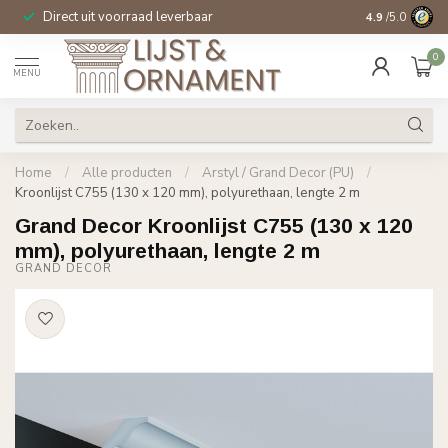
Direct uit voorraad leverbaar
14 dagen beden
4.9
/5.0
0
MENU
Home
/
Alle producten
/
Arstyl / Grand Decor (PU)
/
Kroonlijst C755 (130 x 120 mm), polyurethaan, lengte 2 m
Grand Decor Kroonlijst C755 (130 x 120
mm), polyurethaan, lengte 2 m
GRAND DECOR