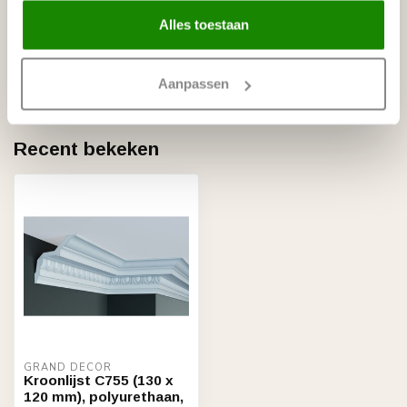
NMC
Alles toestaan
NMC Polyurethaan/HDPS Zaag
€34,36
55 cm
Op voorraad
Aanpassen
Recent bekeken
GRAND DECOR
Kroonlijst C755 (130 x
120 mm), polyurethaan,