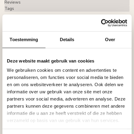
Reviews
Tags
Gerelateerde producten
Toestemming
Details
Over
NMC
NMC Adefix lijmkoker 310 ml
€8,95
Op voorraad
Deze website maakt gebruik van cookies
We gebruiken cookies om content en advertenties te
NMC
personaliseren, om functies voor social media te bieden
NMC Adefix PLUS lijmkoker 290
€21,95
ml
en om ons websiteverkeer te analyseren. Ook delen we
Op voorraad
informatie over uw gebruik van onze site met onze
partners voor social media, adverteren en analyse. Deze
NMC
partners kunnen deze gegevens combineren met andere
NMC Verstekbak MDF voor
informatie die u aan ze heeft verstrekt of die ze hebben
sierlijsten groter dan 10 cm
€32,95
(Extra Large)
verzameld op basis van uw gebruik van hun services.
Op voorraad