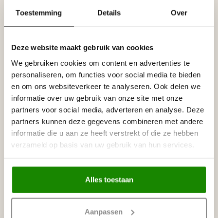
Gerelateerde producten
Toestemming
Details
Over
NMC
NMC Adefix lijmkoker 310 ml
€8,95
Op voorraad
Deze website maakt gebruik van cookies
We gebruiken cookies om content en advertenties te
NMC
personaliseren, om functies voor social media te bieden
NMC Adefix PLUS lijmkoker 290
€21,95
ml
en om ons websiteverkeer te analyseren. Ook delen we
Op voorraad
informatie over uw gebruik van onze site met onze
partners voor social media, adverteren en analyse. Deze
NMC
partners kunnen deze gegevens combineren met andere
NMC Verstekbak MDF voor
informatie die u aan ze heeft verstrekt of die ze hebben
sierlijsten groter dan 10 cm
€32,95
(Extra Large)
verzameld op basis van uw gebruik van hun services.
Op voorraad
Alles toestaan
Recent bekeken
Aanpassen