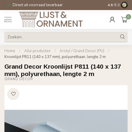
Direct uit voorraad leverbaar
14 dagen beden
4.9
/5.0
0
MENU
Home
/
Alle producten
/
Arstyl / Grand Decor (PU)
/
Kroonlijst P811 (140 x 137 mm), polyurethaan, lengte 2 m
Grand Decor Kroonlijst P811 (140 x 137
mm), polyurethaan, lengte 2 m
GRAND DECOR