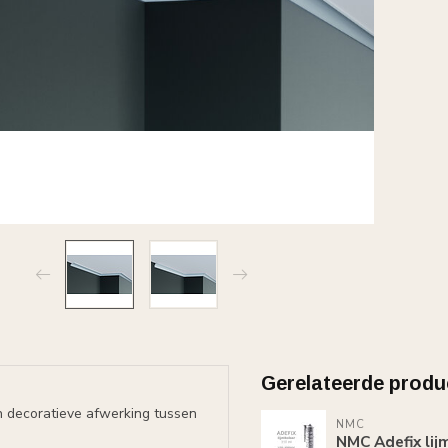
Gerelateerde produ
n decoratieve afwerking tussen
NMC
NMC Adefix lij