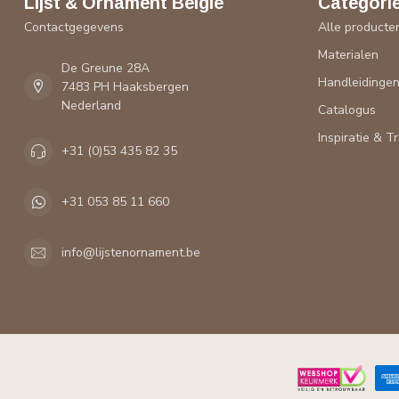
Lijst & Ornament België
Categori
Contactgegevens
Alle producte
Materialen
De Greune 28A
Handleidinge
7483 PH Haaksbergen
Nederland
Catalogus
Inspiratie & T
+31 (0)53 435 82 35
+31 053 85 11 660
info@lijstenornament.be