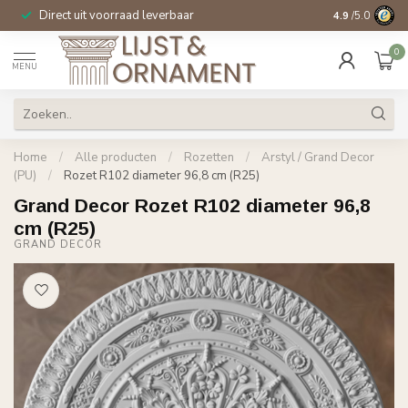
Direct uit voorraad leverbaar
14 dagen beden
4.9
/5.0
0
MENU
Home
/
Alle producten
/
Rozetten
/
Arstyl / Grand Decor
(PU)
/
Rozet R102 diameter 96,8 cm (R25)
Grand Decor Rozet R102 diameter 96,8
cm (R25)
GRAND DECOR