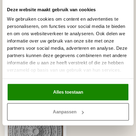
Gerelateerde producten
Deze website maakt gebruik van cookies
We gebruiken cookies om content en advertenties te
NMC
NMC Adefix lijmkoker 310 ml
personaliseren, om functies voor social media te bieden
€8,95
Op voorraad
en om ons websiteverkeer te analyseren. Ook delen we
informatie over uw gebruik van onze site met onze
partners voor social media, adverteren en analyse. Deze
BISON
Bison Polymax High Tack
partners kunnen deze gegevens combineren met andere
€11,95
Express (425 gram)
informatie die u aan ze heeft verstrekt of die ze hebben
Op voorraad
verzameld op basis van uw gebruik van hun services.
Recent bekeken
Alles toestaan
Aanpassen