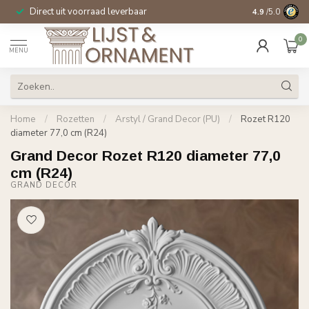
Direct uit voorraad leverbaar
14 dagen beden
4.9
/5.0
0
MENU
Home
/
Rozetten
/
Arstyl / Grand Decor (PU)
/
Rozet R120
diameter 77,0 cm (R24)
Grand Decor Rozet R120 diameter 77,0
cm (R24)
GRAND DECOR