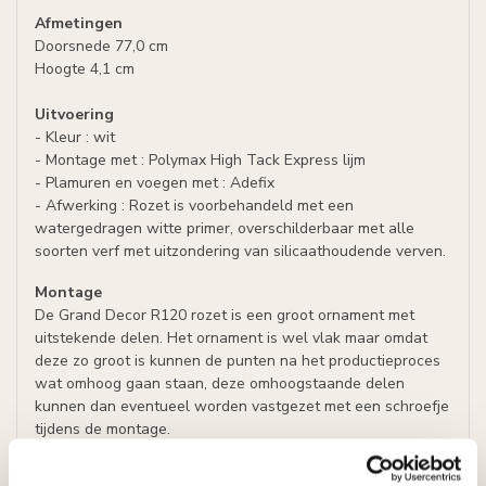
Afmetingen
Doorsnede 77,0 cm
Hoogte 4,1 cm
Uitvoering
- Kleur : wit
- Montage met : Polymax High Tack Express lijm
- Plamuren en voegen met : Adefix
- Afwerking : Rozet is voorbehandeld met een
watergedragen witte primer, overschilderbaar met alle
soorten verf met uitzondering van silicaathoudende verven.
Montage
De Grand Decor R120 rozet is een groot ornament met
uitstekende delen. Het ornament is wel vlak maar omdat
deze zo groot is kunnen de punten na het productieproces
wat omhoog gaan staan, deze omhoogstaande delen
kunnen dan eventueel worden vastgezet met een schroefje
tijdens de montage.
Profiel rozet R120 77,0 cm ~ Profiel rozet Arstyl R24 77,0 cm