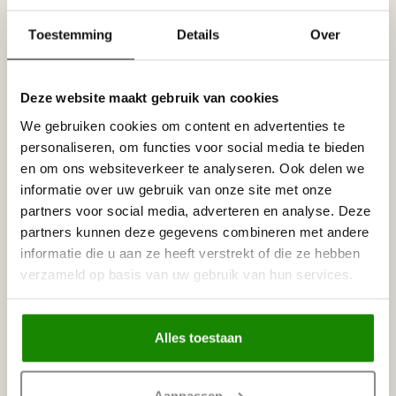
Toestemming
Details
Over
Specificaties
Leverancier
Reviews
Tags
Deze website maakt gebruik van cookies
We gebruiken cookies om content en advertenties te
personaliseren, om functies voor social media te bieden
Gerelateerde producten
en om ons websiteverkeer te analyseren. Ook delen we
informatie over uw gebruik van onze site met onze
NMC
partners voor social media, adverteren en analyse. Deze
NMC Adefix lijmkoker 310 ml
€8,95
partners kunnen deze gegevens combineren met andere
Op voorraad
informatie die u aan ze heeft verstrekt of die ze hebben
verzameld op basis van uw gebruik van hun services.
BISON
Bison Polymax High Tack
€11,95
Express (425 gram)
Op voorraad
Alles toestaan
Aanpassen