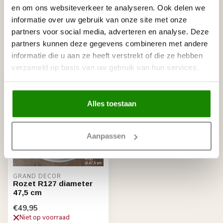
NMC Adefix lijmkoker 310 ml
€8,95
en om ons websiteverkeer te analyseren. Ook delen we
Op voorraad
informatie over uw gebruik van onze site met onze
partners voor social media, adverteren en analyse. Deze
partners kunnen deze gegevens combineren met andere
Recent bekeken
informatie die u aan ze heeft verstrekt of die ze hebben
verzameld op basis van uw gebruik van hun services.
Alles toestaan
Aanpassen
GRAND DECOR
Rozet R127 diameter
47,5 cm
€49,95
Niet op voorraad