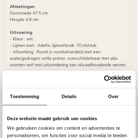
Afmetingen
Doorsnede 47,5 cm
Hoogte 4.8 cm
Uitvoering
- Kleur : wit
- Lijmen met : Adefix, lijmverbruik: 70 ml/stuk.
- Afwerking : Rozet is voorbehandeld met een
watergedragen witte primer, overschilderbaar met alle
soorten verf met uitzondering van silicaathoudende verven.
Specificaties
Leverancier
Reviews
Tags
Toestemming
Details
Over
Deze website maakt gebruik van cookies
Gerelateerde producten
We gebruiken cookies om content en advertenties te
NMC
personaliseren, om functies voor social media te bieden