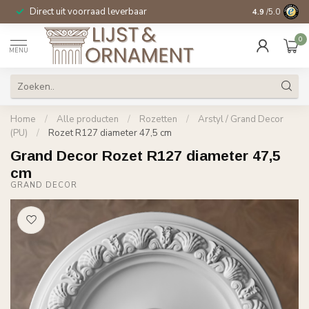
Direct uit voorraad leverbaar
14 dagen beden
4.9
/5.0
0
MENU
Home
/
Alle producten
/
Rozetten
/
Arstyl / Grand Decor
(PU)
/
Rozet R127 diameter 47,5 cm
Grand Decor Rozet R127 diameter 47,5
cm
GRAND DECOR