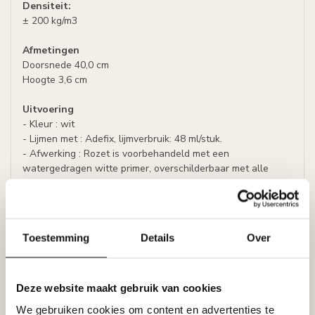
Densiteit:
± 200 kg/m3
Afmetingen
Doorsnede 40,0 cm
Hoogte 3,6 cm
Uitvoering
- Kleur : wit
- Lijmen met : Adefix, lijmverbruik: 48 ml/stuk.
- Afwerking : Rozet is voorbehandeld met een
watergedragen witte primer, overschilderbaar met alle
soorten verf met uitzondering van silicaathoudende verven.
Specificaties
Leverancier
Toestemming
Details
Over
Reviews
Tags
Deze website maakt gebruik van cookies
We gebruiken cookies om content en advertenties te
Gerelateerde producten