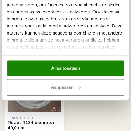
personaliseren, om functies voor social media te bieden
NMC
en om ons websiteverkeer te analyseren. Ook delen we
NMC Adefix lijmkoker 310 ml
€8,95
informatie over uw gebruik van onze site met onze
Op voorraad
partners voor social media, adverteren en analyse. Deze
partners kunnen deze gegevens combineren met andere
informatie die u aan ze heeft verstrekt of die ze hebben
verzameld op basis van uw gebruik van hun services.
Recent bekeken
Alles toestaan
Aanpassen
GRAND DECOR
Rozet R134 diameter
40,0 cm