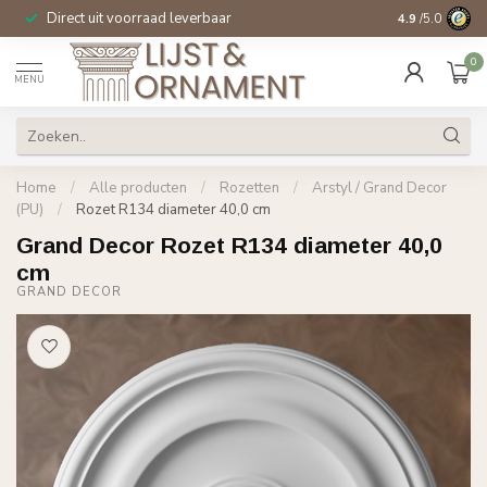
Direct uit voorraad leverbaar
14 dagen beden
4.9
/5.0
0
MENU
Home
/
Alle producten
/
Rozetten
/
Arstyl / Grand Decor
(PU)
/
Rozet R134 diameter 40,0 cm
Grand Decor Rozet R134 diameter 40,0
cm
GRAND DECOR