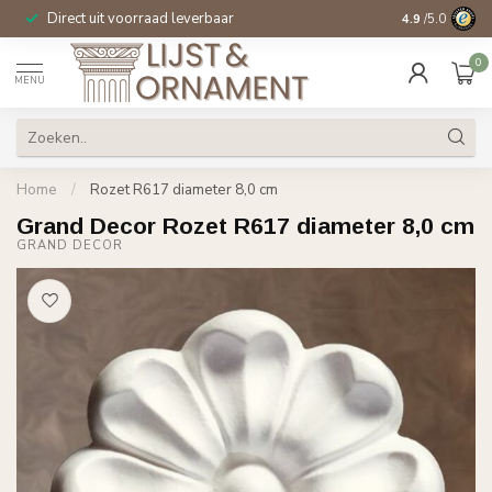
Direct uit voorraad leverbaar
14 dagen beden
4.9
/5.0
0
MENU
Home
/
Rozet R617 diameter 8,0 cm
Grand Decor Rozet R617 diameter 8,0 cm
GRAND DECOR