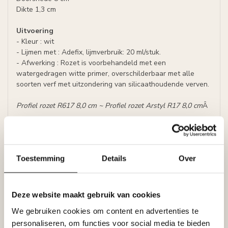
Dikte 1,3 cm
Uitvoering
- Kleur : wit
- Lijmen met : Adefix, lijmverbruik: 20 ml/stuk.
- Afwerking : Rozet is voorbehandeld met een
watergedragen witte primer, overschilderbaar met alle
soorten verf met uitzondering van silicaathoudende verven.
Profiel rozet R617 8,0 cm ~ Profiel rozet Arstyl R17 8,0 cm
Â
Specificaties
Leverancier
Reviews
Tags
Toestemming
Details
Over
Deze website maakt gebruik van cookies
Gerelateerde producten
We gebruiken cookies om content en advertenties te
NMC
personaliseren, om functies voor social media te bieden
NMC Adefix lijmkoker 310 ml