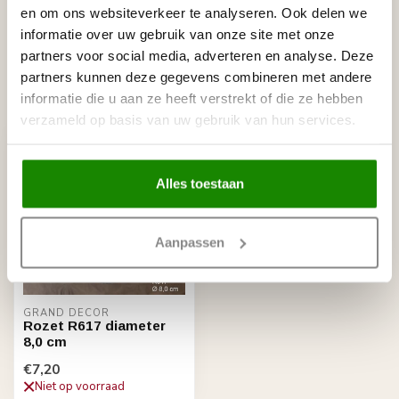
€8,95
en om ons websiteverkeer te analyseren. Ook delen we
Op voorraad
informatie over uw gebruik van onze site met onze
partners voor social media, adverteren en analyse. Deze
partners kunnen deze gegevens combineren met andere
Recent bekeken
informatie die u aan ze heeft verstrekt of die ze hebben
verzameld op basis van uw gebruik van hun services.
Alles toestaan
Aanpassen
GRAND DECOR
Rozet R617 diameter
8,0 cm
€7,20
Niet op voorraad