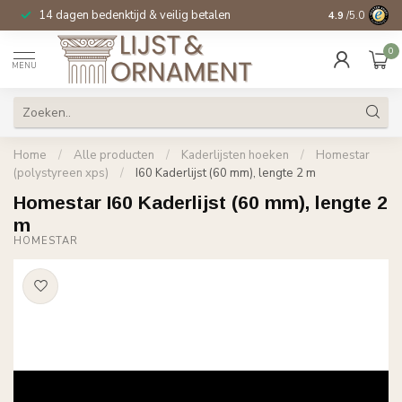
14 dagen bedenktijd & veilig betalen
Specialist in
si
4.9
/5.0
0
MENU
Home
/
Alle producten
/
Kaderlijsten hoeken
/
Homestar
(polystyreen xps)
/
I60 Kaderlijst (60 mm), lengte 2 m
Homestar I60 Kaderlijst (60 mm), lengte 2
m
HOMESTAR