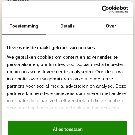
Specificaties
Leverancier
Reviews
Tags
Toestemming
Details
Over
Gerelateerde producten
Deze website maakt gebruik van cookies
HOMESTAR
We gebruiken cookies om content en advertenties te
Homestar Hoekbocht BI60, Set
€15,70
personaliseren, om functies voor social media te bieden
(= 4 stuks)
en om ons websiteverkeer te analyseren. Ook delen we
Op voorraad
informatie over uw gebruik van onze site met onze
partners voor social media, adverteren en analyse. Deze
HOMESTAR
Homestar Lijmkoker SX100 (490
partners kunnen deze gegevens combineren met andere
€8,95
g)
informatie die u aan ze heeft verstrekt of die ze hebben
Op voorraad
verzameld op basis van uw gebruik van hun services.
HOMESTAR
Homestar SET Polystyreenzaag
€30,00
en Verstekbak
Alles toestaan