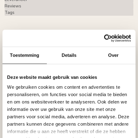
Reviews
Tags
Gerelateerde producten
LIJST & ORNAMENT
Lijst & Ornament Plint MD094
Toestemming
Details
Over
€18,20
(94 x 12 mm), lengte 2 m
Niet op voorraad
Deze website maakt gebruik van cookies
LIJST & ORNAMENT
Lijst & Ornament Plint MD258
We gebruiken cookies om content en advertenties te
€14,46
(81 x 10 mm), lengte 2 m
personaliseren, om functies voor social media te bieden
Op voorraad
en om ons websiteverkeer te analyseren. Ook delen we
informatie over uw gebruik van onze site met onze
LIJST & ORNAMENT
partners voor social media, adverteren en analyse. Deze
Lijst & Ornament Plint MD358
€21,54
partners kunnen deze gegevens combineren met andere
(117 x 14 mm), lengte 2 m
informatie die u aan ze heeft verstrekt of die ze hebben
Niet op voorraad