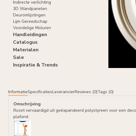
Indirecte verlichting
3D Wandpanelen
Deuromlijstingen
Lijm Gereedschap
Voordelige Moluren
Handleidingen
Catalogus
Materialen
Sale
Inspiratie & Trends
Informatie
Specificaties
Leverancier
Reviews (0)
Tags (0)
Omschrijving
Rozet vervaardigd uit geëxpandeerd polystyreen voor een deco
plafond.