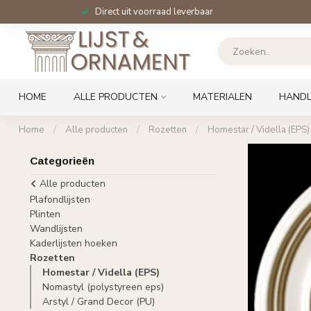
Direct uit voorraad leverbaar
HOME
ALLE PRODUCTEN
MATERIALEN
HANDL
Home
/
Alle producten
/
Rozetten
/
Homestar / Vidella (EPS)
Categorieën
Alle producten
Plafondlijsten
Plinten
Wandlijsten
Kaderlijsten hoeken
Rozetten
Homestar / Vidella (EPS)
Nomastyl (polystyreen eps)
Arstyl / Grand Decor (PU)