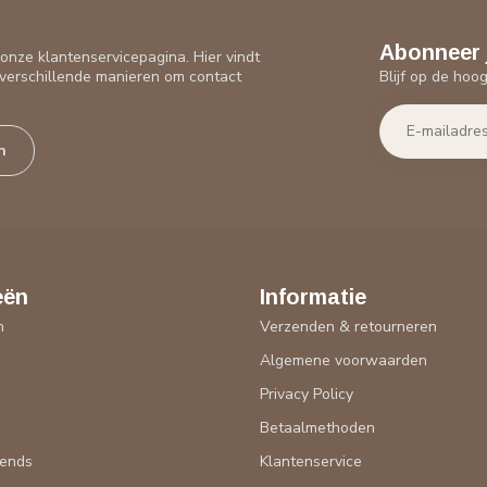
Abonneer 
nze klantenservicepagina. Hier vindt
Blijf op de hoo
verschillende manieren om contact
n
eën
Informatie
n
Verzenden & retourneren
Algemene voorwaarden
n
Privacy Policy
Betaalmethoden
rends
Klantenservice