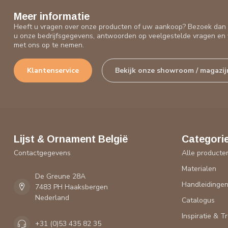
Meer informatie
Heeft u vragen over onze producten of uw aankoop? Bezoek dan o
u onze bedrijfsgegevens, antwoorden op veelgestelde vragen en 
met ons op te nemen.
Klantenservice
Bekijk onze showroom / magazij
Lijst & Ornament België
Categori
Contactgegevens
Alle producte
Materialen
De Greune 28A
Handleidinge
7483 PH Haaksbergen
Nederland
Catalogus
Inspiratie & T
+31 (0)53 435 82 35