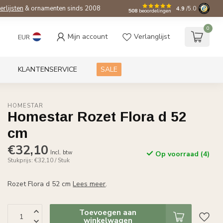
ierlijsten
& ornamenten sinds 2008
4.9
/5.0
508
beoordelingen
0
Mijn account
Verlanglijst
EUR
KLANTENSERVICE
SALE
HOMESTAR
Homestar Rozet Flora d 52
cm
€32,10
Incl. btw
Op voorraad (4)
Stukprijs: €32,10 / Stuk
Rozet Flora d 52 cm
Lees meer
.
Toevoegen aan
winkelwagen