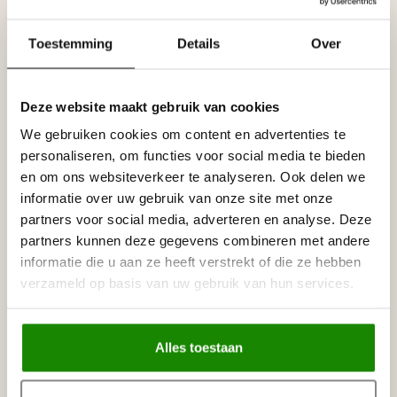
Specificaties
Toestemming
Details
Over
Leverancier
Reviews
Tags
Deze website maakt gebruik van cookies
We gebruiken cookies om content en advertenties te
personaliseren, om functies voor social media te bieden
Gerelateerde producten
en om ons websiteverkeer te analyseren. Ook delen we
LIJST & ORNAMENT
informatie over uw gebruik van onze site met onze
Lijst & Ornament Plint MD002 (40
€9,80
x 18 mm), lengte 2 m
partners voor social media, adverteren en analyse. Deze
Niet op voorraad
partners kunnen deze gegevens combineren met andere
informatie die u aan ze heeft verstrekt of die ze hebben
verzameld op basis van uw gebruik van hun services.
HOMESTAR
Homestar Lijmkoker SX100 (490
€8,95
g)
Op voorraad
Alles toestaan