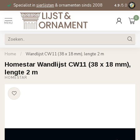
Specialist in
sierlijsten
& ornamenten sinds 2008
4.9
/5.0
0
MENU
Home
/
Wandlijst CW11 (38 x 18 mm), lengte 2 m
Homestar Wandlijst CW11 (38 x 18 mm),
lengte 2 m
HOMESTAR