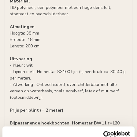
Materiaal
HD polymeer, een polymeer met een hoge densiteit,
stootvast en overschilderbaar.
Afmetingen
Hoogte: 38 mm
Breedte: 18 mm
Lengte: 200 cm
Uitvoering
- Kleur : wit
- Lijmen met : Homestar SX100 lijm (lijmverbruik ca. 30-40 g
per meter).
- Afwerking : Onbeschilderd, overschilderbaar met alle
verven op waterbasis, zoals acrylverf, latex of muurverf
(oplosmiddelvrij).
Prijs per plint (= 2 meter)
Bijpassenende hoekbochten:
Homestar BW11 r=120
mm set (4 stuks)
Bijpassende sierstukes:
Homestar OW11 38 mm