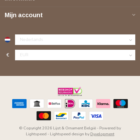
Mijn account
€
© Copyright 2026 Lijst & Ornament België
- Powered by
Lightspeed
-
Lightspeed design
by
Dyvelopment