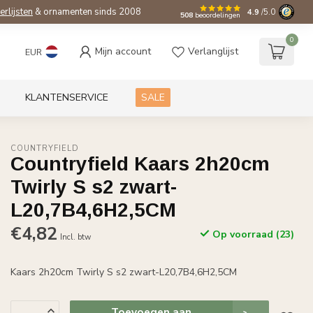
ierlijsten
& ornamenten sinds 2008
4.9
/5.0
508
beoordelingen
0
Mijn account
Verlanglijst
EUR
KLANTENSERVICE
SALE
COUNTRYFIELD
Countryfield Kaars 2h20cm
Twirly S s2 zwart-
L20,7B4,6H2,5CM
€4,82
Op voorraad (23)
Incl. btw
Kaars 2h20cm Twirly S s2 zwart-L20,7B4,6H2,5CM
Toevoegen aan