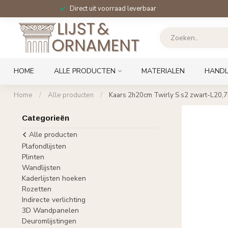
Direct uit voorraad leverbaar
HOME
ALLE PRODUCTEN
MATERIALEN
HANDL
Home
/
Alle producten
/
Kaars 2h20cm Twirly S s2 zwart-L20
Categorieën
Alle producten
Plafondlijsten
Plinten
Wandlijsten
Kaderlijsten hoeken
Rozetten
Indirecte verlichting
3D Wandpanelen
Deuromlijstingen