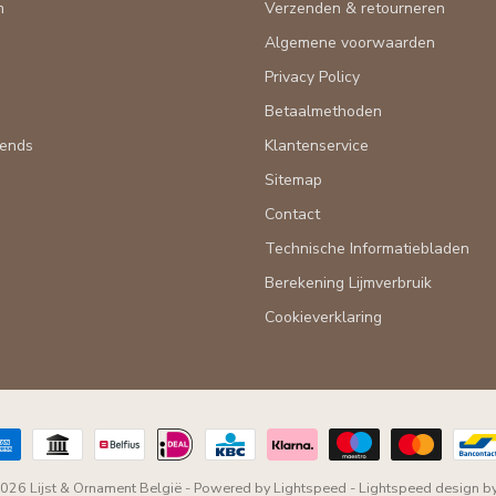
n
Verzenden & retourneren
Algemene voorwaarden
n
Privacy Policy
Betaalmethoden
rends
Klantenservice
Sitemap
Contact
Technische Informatiebladen
Berekening Lijmverbruik
Cookieverklaring
026 Lijst & Ornament België
- Powered by
Lightspeed
-
Lightspeed design
b