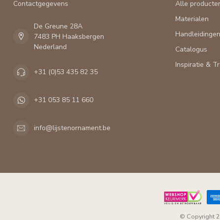
Contactgegevens
Alle producte
Materialen
De Greune 28A
Handleidinge
7483 PH Haaksbergen
Nederland
Catalogus
Inspiratie & T
+31 (0)53 435 82 35
+31 053 85 11 660
info@lijstenornament.be
© Copyright 2