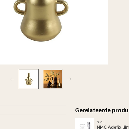
Gerelateerde produ
NMC
NMC Adefix lij