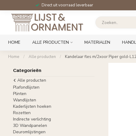
Direct uit voorraad leverbaar
HOME
ALLE PRODUCTEN
MATERIALEN
HANDL
Home
/
Alle producten
/
Kandelaar fles m/2xoor Piper gold-
Categorieën
Alle producten
Plafondlijsten
Plinten
Wandlijsten
Kaderlijsten hoeken
Rozetten
Indirecte verlichting
3D Wandpanelen
Deuromlijstingen