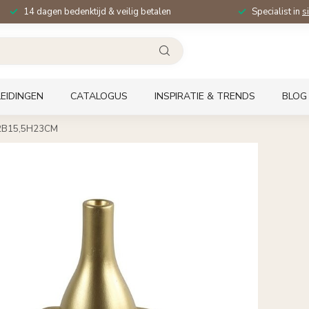
14 dagen bedenktijd & veilig betalen
Specialist in
s
EIDINGEN
CATALOGUS
INSPIRATIE & TRENDS
BLOG
L12B15,5H23CM