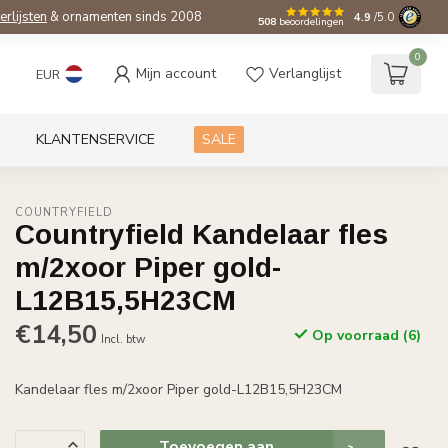
ierlijsten
& ornamenten sinds 2008
4.9
/5.0
508
beoordelingen
0
Mijn account
Verlanglijst
EUR
KLANTENSERVICE
SALE
COUNTRYFIELD
Countryfield Kandelaar fles
m/2xoor Piper gold-
L12B15,5H23CM
€14,50
Op voorraad (6)
Incl. btw
Kandelaar fles m/2xoor Piper gold-L12B15,5H23CM
Toevoegen aan