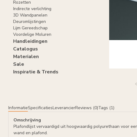
Rozetten
Indirecte verlichting
3D Wandpanelen
Deuromlijstingen
Lijm Gereedschap
Voordelige Moluren
Handleidingen
Catalogus
Materialen
Sale
Inspiratie & Trends
Informatie
Specificaties
Leverancier
Reviews (0)
Tags (1)
Omschrijving
Plafondlijst vervaardigd uit hoogwaardig polyurethaan voor ee
wand en plafond.