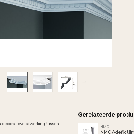
Gerelateerde produ
n decoratieve afwerking tussen
NMC
NMC Adefix lij