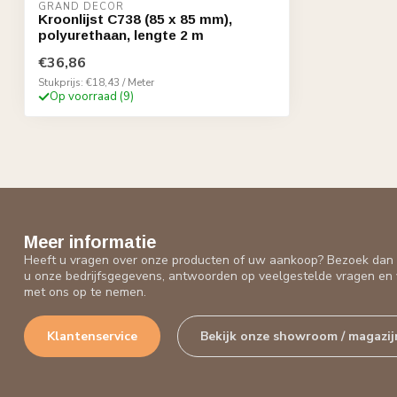
GRAND DECOR
Kroonlijst C738 (85 x 85 mm),
polyurethaan, lengte 2 m
€36,86
Stukprijs: €18,43 / Meter
Op voorraad (9)
Meer informatie
Heeft u vragen over onze producten of uw aankoop? Bezoek dan o
u onze bedrijfsgegevens, antwoorden op veelgestelde vragen en 
met ons op te nemen.
Klantenservice
Bekijk onze showroom / magazij