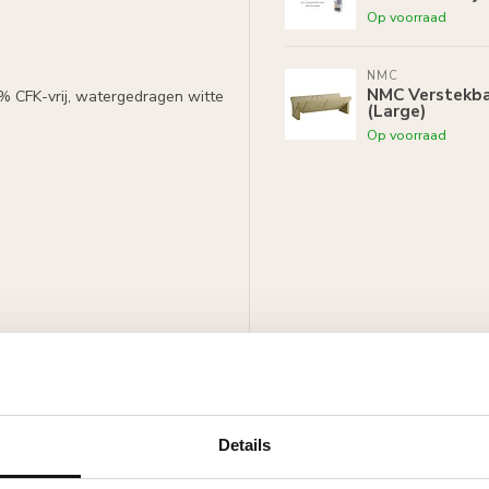
Op voorraad
NMC
NMC Verstekbak
0% CFK-vrij, watergedragen witte
(Large)
Op voorraad
 witte primer, overschilderbaar
rven.
Details