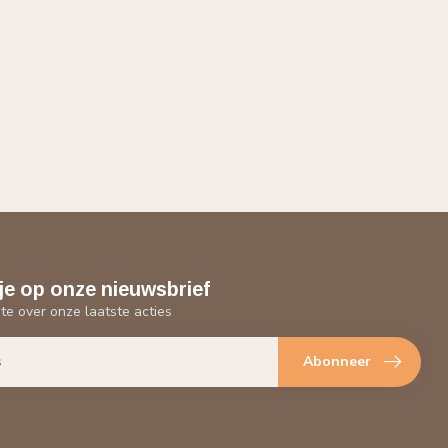
je op onze nieuwsbrief
gte over onze laatste acties
Abonneer