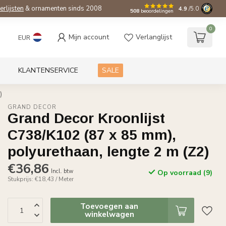
ierlijsten
& ornamenten sinds 2008
4.9
/5.0
508
beoordelingen
0
Mijn account
Verlanglijst
EUR
KLANTENSERVICE
SALE
)
GRAND DECOR
Grand Decor Kroonlijst
C738/K102 (87 x 85 mm),
polyurethaan, lengte 2 m (Z2)
€36,86
Incl. btw
Op voorraad (9)
Stukprijs: €18,43 / Meter
Toevoegen aan
winkelwagen