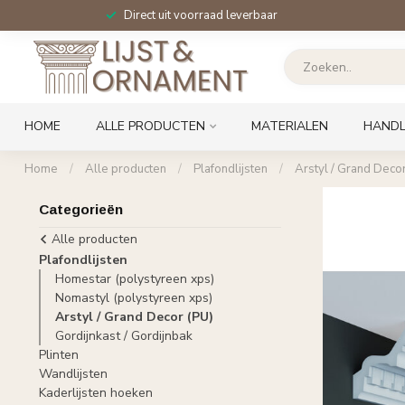
Direct uit voorraad leverbaar
HOME
ALLE PRODUCTEN
MATERIALEN
HANDL
Home
/
Alle producten
/
Plafondlijsten
/
Arstyl / Grand Decor
Categorieën
Alle producten
Plafondlijsten
Homestar (polystyreen xps)
Nomastyl (polystyreen xps)
Arstyl / Grand Decor (PU)
Gordijnkast / Gordijnbak
Plinten
Wandlijsten
Kaderlijsten hoeken