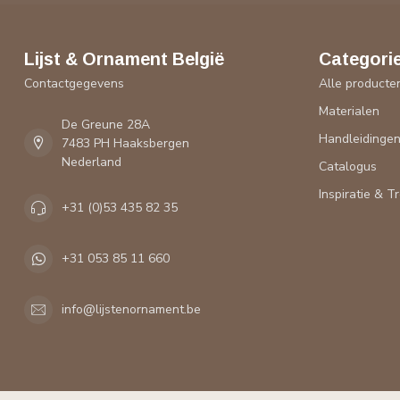
Lijst & Ornament België
Categori
Contactgegevens
Alle producte
Materialen
De Greune 28A
Handleidinge
7483 PH Haaksbergen
Nederland
Catalogus
Inspiratie & T
+31 (0)53 435 82 35
+31 053 85 11 660
info@lijstenornament.be