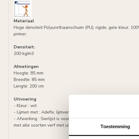
Materiaal
Hoge densiteit Polyurethaanschuim (PU), rigide, gele kleur, 10
primer.
Densiteit:
200 kg/m3
Afmetingen
Hoogte: 85 mm
Breedte: 85 mm
Lengte: 200 cm
Uitvoering
- Kleur : wit
- Lijmen met : Adefix, lijmverbruik: 5-6 m lijst per lijmkoker.
- Afwerking : Sierlijst is voorbehandeld met een watergedragen
met alle soorten verf met uitzondering van silicaathoudende ve
Toestemming