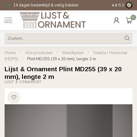
14 dagen bedenktijd & veilig betalen
Specialist in
si
4.9
/5.0
0
MENU
Home
/
Alle producten
/
Wandlijsten
/
Vidella / Homestar
(HDPS)
/
Plint MD255 (39 x 20 mm), lengte 2 m
Lijst & Ornament Plint MD255 (39 x 20
mm), lengte 2 m
LIJST & ORNAMENT