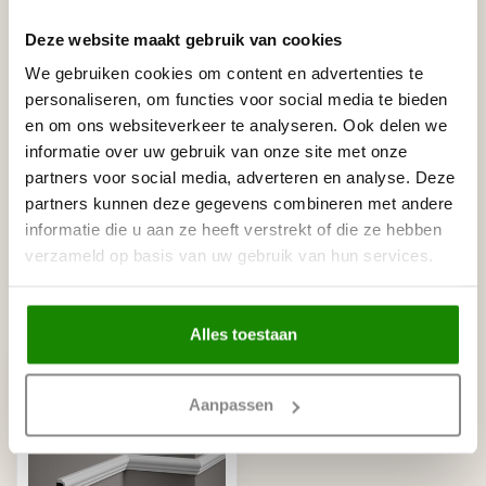
Leverancier
Reviews
Deze website maakt gebruik van cookies
Tags
We gebruiken cookies om content en advertenties te
personaliseren, om functies voor social media te bieden
en om ons websiteverkeer te analyseren. Ook delen we
Gerelateerde producten
informatie over uw gebruik van onze site met onze
partners voor social media, adverteren en analyse. Deze
NMC
NMC Adefix lijmkoker 310 ml
€8,95
partners kunnen deze gegevens combineren met andere
Op voorraad
informatie die u aan ze heeft verstrekt of die ze hebben
verzameld op basis van uw gebruik van hun services.
Recent bekeken
Alles toestaan
Aanpassen