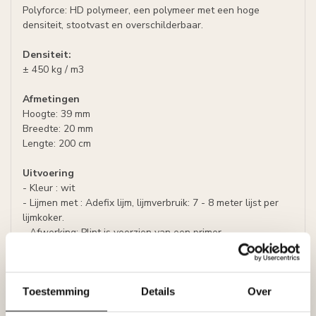
Polyforce: HD polymeer, een polymeer met een hoge
densiteit, stootvast en overschilderbaar.
Densiteit:
± 450 kg / m3
Afmetingen
Hoogte: 39 mm
Breedte: 20 mm
Lengte: 200 cm
Uitvoering
- Kleur : wit
- Lijmen met : Adefix lijm, lijmverbruik: 7 - 8 meter lijst per
lijmkoker.
- Afwerking: Plint is voorzien van een primer,
overschilderbaar met alle soorten verf.
Prijs per plint (= 2 meter)
Toestemming
Details
Over
Specificaties