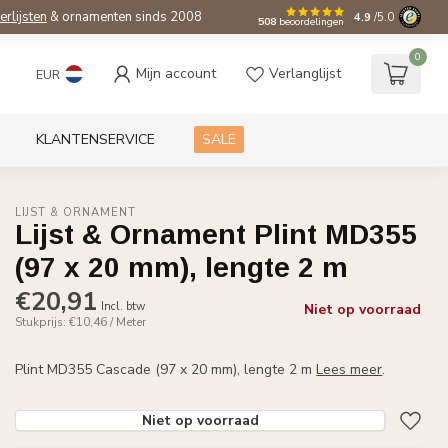
ierlijsten
& ornamenten sinds 2008
4.9
/5.0
508
beoordelingen
0
Mijn account
Verlanglijst
EUR
KLANTENSERVICE
SALE
LIJST & ORNAMENT
Lijst & Ornament Plint MD355
(97 x 20 mm), lengte 2 m
€20,91
Incl. btw
Niet op voorraad
Stukprijs: €10,46 / Meter
Plint MD355 Cascade (97 x 20 mm), lengte 2 m
Lees meer
.
Niet op voorraad