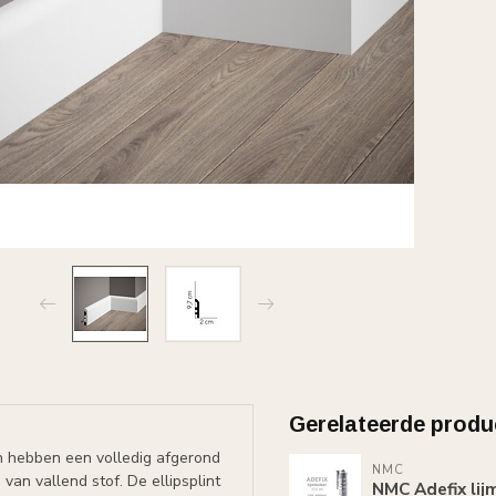
Gerelateerde produ
ten hebben een volledig afgerond
NMC
 van vallend stof. De ellipsplint
NMC Adefix lij