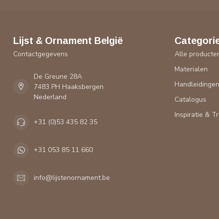
Lijst & Ornament België
Categori
Contactgegevens
Alle producte
Materialen
De Greune 28A
Handleidinge
7483 PH Haaksbergen
Nederland
Catalogus
Inspiratie & T
+31 (0)53 435 82 35
+31 053 85 11 660
info@lijstenornament.be