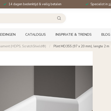
14 dagen bedenktijd & veilig betalen
Specialist in
s
EIDINGEN
CATALOGUS
INSPIRATIE & TRENDS
BLOG
rnament (HDPS, ScratchShield®)
/
Plint MD355 (97 x 20 mm), lengte 2 m