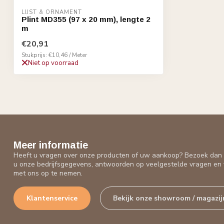
LIJST & ORNAMENT
Plint MD355 (97 x 20 mm), lengte 2
m
€20,91
Stukprijs: €10,46 / Meter
Niet op voorraad
Meer informatie
Heeft u vragen over onze producten of uw aankoop? Bezoek dan o
u onze bedrijfsgegevens, antwoorden op veelgestelde vragen en 
met ons op te nemen.
Klantenservice
Bekijk onze showroom / magazij