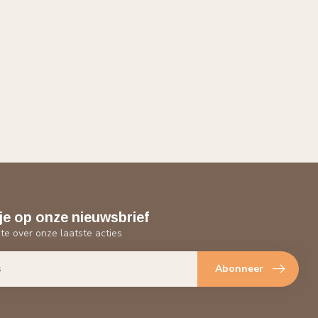
je op onze nieuwsbrief
gte over onze laatste acties
Abonneer