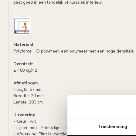
past goed in een landelijk of klassiek interieur.
Materiaal
Polyforce: HD polymeer, een polymeer met een hoge densiteit, 
Densiteit
± 450 kg/m2
Afmetingen
Hoogte: 97 mm
Breedte: 20 mm
Lengte: 200 cm
Uitvoering
- Kleur : wit
Toestemming
- Lijmen met : Adefix lijm, lijmverbruik: 7 - 8 meter lijst per lijmko
- Afwerking: Plint is voorzien van een primer, overschilderbaar 