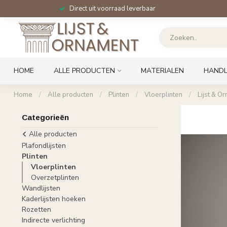
Direct uit voorraad leverbaar
HOME
ALLE PRODUCTEN
MATERIALEN
HANDL
Home
/
Alle producten
/
Plinten
/
Vloerplinten
/
Lijst & O
Categorieën
Alle producten
Plafondlijsten
Plinten
Vloerplinten
Overzetplinten
Wandlijsten
Kaderlijsten hoeken
Rozetten
Indirecte verlichting