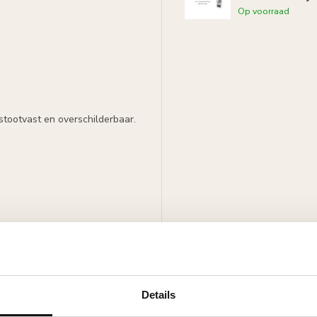
Op voorraad
stootvast en overschilderbaar.
Details
ker.
met alle soorten verf.