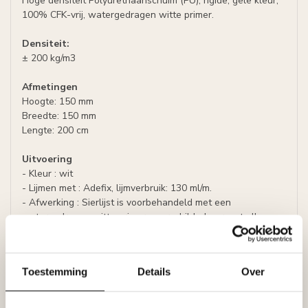
Hoge densiteit Polyurethaanschuim (PU), rigide, gele kleur,
100% CFK-vrij, watergedragen witte primer.
Densiteit:
± 200 kg/m3
Afmetingen
Hoogte: 150 mm
Breedte: 150 mm
Lengte: 200 cm
Uitvoering
- Kleur : wit
- Lijmen met : Adefix, lijmverbruik: 130 ml/m.
- Afwerking : Sierlijst is voorbehandeld met een
watergedragen witte primer, overschilderbaar met alle
soorten verf met uitzondering van silicaathoudende verven.
Specificaties
Toestemming
Details
Over
Leverancier
Reviews