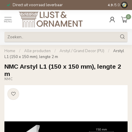
Direct uit voorraad leverbaar
14 dagen beden
4.9
/5.0
0
MENU
Home
/
Alle producten
/
Arstyl / Grand Decor (PU)
/
Arstyl
L1 (150 x 150 mm), lengte 2 m
NMC Arstyl L1 (150 x 150 mm), lengte 2
m
NMC