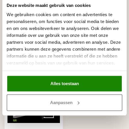
Tags
Deze website maakt gebruik van cookies
We gebruiken cookies om content en advertenties te
personaliseren, om functies voor social media te bieden
Gerelateerde producten
en om ons websiteverkeer te analyseren. Ook delen we
informatie over uw gebruik van onze site met onze
NMC
partners voor social media, adverteren en analyse. Deze
NMC Adefix lijmkoker 310 ml
€8,95
partners kunnen deze gegevens combineren met andere
Op voorraad
informatie die u aan ze heeft verstrekt of die ze hebben
verzameld op basis van uw gebruik van hun services.
Recent bekeken
Alles toestaan
Aanpassen