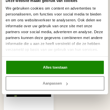
Deze website maakt gebruik van cookies
We gebruiken cookies om content en advertenties te
personaliseren, om functies voor social media te bieden
Gerelateerde producten
en om ons websiteverkeer te analyseren. Ook delen we
NMC
informatie over uw gebruik van onze site met onze
NMC Adefix lijmkoker 310 ml
€8,95
partners voor social media, adverteren en analyse. Deze
Op voorraad
partners kunnen deze gegevens combineren met andere
informatie die u aan ze heeft verstrekt of die ze hebben
verzameld op basis van uw gebruik van hun services.
Recent bekeken
Alles toestaan
Aanpassen