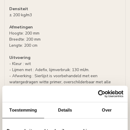
Densiteit
± 200 kg/m3
Afmetingen
Hoogte: 200 mm
Breedte: 200 mm
Lengte: 200 cm
Uitvoering
- Kleur : wit
- Lijmen met : Adefix, lijmverbruik: 130 ml/m.
- Afwerking : Sierlijst is voorbehandeld met een
watergedragen witte primer, overschilderbaar met alle
soorten verf met uitzondering van silicaathoudende verven.
Specificaties
Toestemming
Details
Over
Leverancier
Reviews
Tags