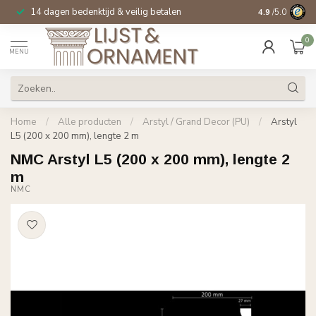
14 dagen bedenktijd & veilig betalen
Specialist in
si
4.9
/5.0
0
MENU
Home
/
Alle producten
/
Arstyl / Grand Decor (PU)
/
Arstyl
L5 (200 x 200 mm), lengte 2 m
NMC Arstyl L5 (200 x 200 mm), lengte 2
m
NMC