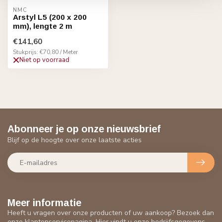
NMC
Arstyl L5 (200 x 200
mm), lengte 2 m
€141,60
Stukprijs: €70,80 / Meter
Niet op voorraad
Abonneer je op onze nieuwsbrief
Blijf op de hoogte over onze laatste acties
Meer informatie
Heeft u vragen over onze producten of uw aankoop? Bezoek dan
onze klantenservicepagina. Hier vindt u onze bedrijfsgegevens,