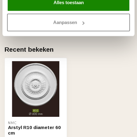
Alles toestaan
GRAND DECOR
Grand Decor Rozet R134
€40,95
diameter 40,0 cm
Aanpassen
Op voorraad
Recent bekeken
NMC
Arstyl R10 diameter 60
cm