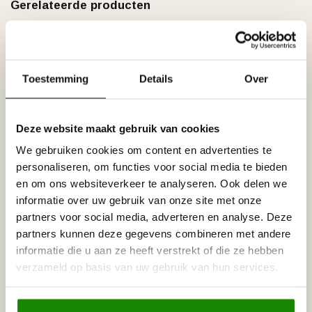
Gerelateerde producten
GRAND DECOR
Grand Decor Rozet R224
€22,50
diameter 20,0 cm
Op voorraad
Toestemming
Details
Over
GRAND DECOR
Grand Decor Rozet R180
€44,95
diameter 53,0 cm
Deze website maakt gebruik van cookies
Niet op voorraad
We gebruiken cookies om content en advertenties te
personaliseren, om functies voor social media te bieden
GRAND DECOR
en om ons websiteverkeer te analyseren. Ook delen we
Grand Decor Rozet R123
€62,95
diameter 60,0 cm
informatie over uw gebruik van onze site met onze
Niet op voorraad
partners voor social media, adverteren en analyse. Deze
partners kunnen deze gegevens combineren met andere
informatie die u aan ze heeft verstrekt of die ze hebben
GRAND DECOR
Grand Decor Rozet R105
verzameld op basis van uw gebruik van hun services.
€79,95
diameter 66,0 cm
Niet op voorraad