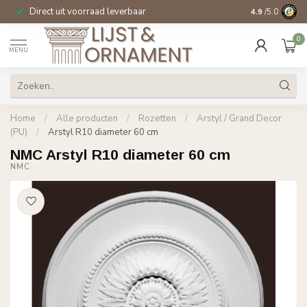
Direct uit voorraad leverbaar
14 dagen beden
4.9
/5.0
0
MENU
Home
/
Alle producten
/
Rozetten
/
Arstyl / Grand Decor
(PU)
/
Arstyl R10 diameter 60 cm
NMC Arstyl R10 diameter 60 cm
NMC