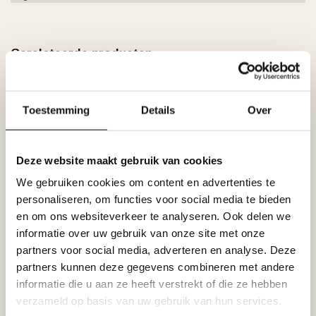
Gerelateerde producten
GRAND DECOR
Grand Decor Rozet R224
€22,50
diameter 20,0 cm
Toestemming
Details
Over
Op voorraad
GRAND DECOR
Deze website maakt gebruik van cookies
Grand Decor Rozet R180
€44,95
diameter 53,0 cm
We gebruiken cookies om content en advertenties te
Niet op voorraad
personaliseren, om functies voor social media te bieden
en om ons websiteverkeer te analyseren. Ook delen we
GRAND DECOR
informatie over uw gebruik van onze site met onze
Grand Decor Rozet R123
€62,95
partners voor social media, adverteren en analyse. Deze
diameter 60,0 cm
partners kunnen deze gegevens combineren met andere
Niet op voorraad
informatie die u aan ze heeft verstrekt of die ze hebben
verzameld op basis van uw gebruik van hun services.
GRAND DECOR
Grand Decor Rozet R105