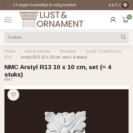
14 dagen bedenktijd & veilig betalen
Specialist in
si
4.9
/5.0
0
MENU
Home
/
Alle producten
/
Rozetten
/
Arstyl / Grand Decor
(PU)
/
Arstyl R13 10 x 10 cm, set (= 4 stuks)
NMC Arstyl R13 10 x 10 cm, set (= 4
stuks)
NMC