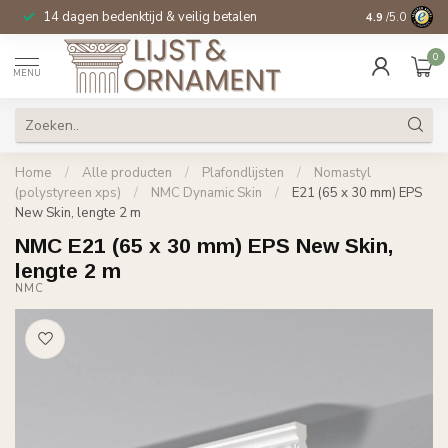
14 dagen bedenktijd & veilig betalen
Specialist in
si
4.9
/5.0
0
MENU
Home
/
Alle producten
/
Plafondlijsten
/
Nomastyl
(polystyreen xps)
/
NMC Dynamic Skin
/
E21 (65 x 30 mm) EPS
New Skin, lengte 2 m
NMC E21 (65 x 30 mm) EPS New Skin,
lengte 2 m
NMC