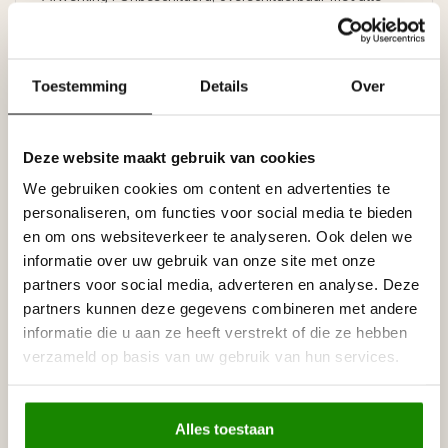
verven op waterbasis, zoals acrylverf, latex of muurverf
(oplosmiddelvrij).
Prijs per lijst (= 2 meter)
Toestemming
Details
Over
Specificaties
Leverancier
Deze website maakt gebruik van cookies
Reviews
Tags
We gebruiken cookies om content en advertenties te
personaliseren, om functies voor social media te bieden
en om ons websiteverkeer te analyseren. Ook delen we
informatie over uw gebruik van onze site met onze
Gerelateerde producten
partners voor social media, adverteren en analyse. Deze
NMC
partners kunnen deze gegevens combineren met andere
NMC Adefix lijmkoker 310 ml
€8,95
informatie die u aan ze heeft verstrekt of die ze hebben
Op voorraad
verzameld op basis van uw gebruik van hun services.
NMC
NMC Verstekbak MDF voor
€19,95
sierlijsten t/m 8 cm, (Small)
Alles toestaan