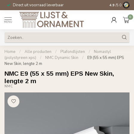
Direct uit voorraad leverbaar
14 dagen beden
4.9
/5.0
0
MENU
Home
/
Alle producten
/
Plafondlijsten
/
Nomastyl
(polystyreen xps)
/
NMC Dynamic Skin
/
E9 (55 x 55 mm) EPS
New Skin, lengte 2 m
NMC E9 (55 x 55 mm) EPS New Skin,
lengte 2 m
NMC