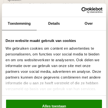
- Afwerking : Onbeschilderd, overschilderbaar met alle
verven op waterbasis, zoals acrylverf, latex of muurverf
(oplosmiddelvrij).
Toestemming
Details
Over
Prijs per lijst (= 2 meter)
Specificaties
Leverancier
Deze website maakt gebruik van cookies
Reviews
We gebruiken cookies om content en advertenties te
Tags
personaliseren, om functies voor social media te bieden
en om ons websiteverkeer te analyseren. Ook delen we
informatie over uw gebruik van onze site met onze
Gerelateerde producten
partners voor social media, adverteren en analyse. Deze
partners kunnen deze gegevens combineren met andere
NMC
NMC Adefix lijmkoker 310 ml
informatie die u aan ze heeft verstrekt of die ze hebben
€8,95
Op voorraad
verzameld op basis van uw gebruik van hun services.
NMC
NMC Verstekbak MDF voor
Alles toestaan
€19,95