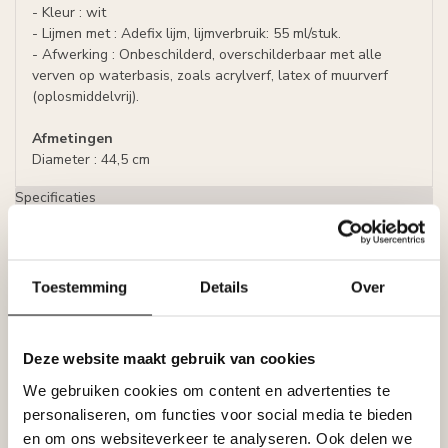
- Kleur : wit
- Lijmen met : Adefix lijm, lijmverbruik: 55 ml/stuk.
- Afwerking : Onbeschilderd, overschilderbaar met alle
verven op waterbasis, zoals acrylverf, latex of muurverf
(oplosmiddelvrij).
Afmetingen
Diameter : 44,5 cm
Specificaties
Leverancier
Reviews
Tags
Toestemming
Details
Over
Gerelateerde producten
Deze website maakt gebruik van cookies
NMC
We gebruiken cookies om content en advertenties te
NMC Adefix lijmkoker 310 ml
€8,95
personaliseren, om functies voor social media te bieden
Op voorraad
en om ons websiteverkeer te analyseren. Ook delen we