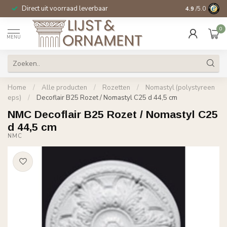
Direct uit voorraad leverbaar
14 dagen beden
4.9
/5.0
0
MENU
Home
/
Alle producten
/
Rozetten
/
Nomastyl (polystyreen
eps)
/
Decoflair B25 Rozet / Nomastyl C25 d 44,5 cm
NMC Decoflair B25 Rozet / Nomastyl C25
d 44,5 cm
NMC