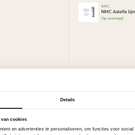
NMC
NMC Adefix lij
Op voorraad
oals acrylverf, latex of muurverf
Details
 van cookies
ent en advertenties te personaliseren, om functies voor social