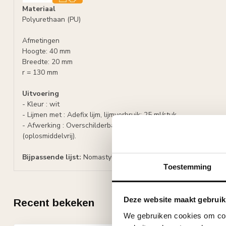
Materiaal
Polyurethaan (PU)
Afmetingen
Hoogte: 40 mm
Breedte: 20 mm
r = 130 mm
Uitvoering
- Kleur : wit
- Lijmen met : Adefix lijm, lijmverbruik: 25 ml/stuk.
- Afwerking : Overschilderbaar met alle verven op waterbasis, z
(oplosmiddelvrij).
Bijpassende lijst:
Nomastyl kaderlijst O (40 x 20 mm)
Toestemming
Deze website maakt gebruik
Recent bekeken
We gebruiken cookies om cont