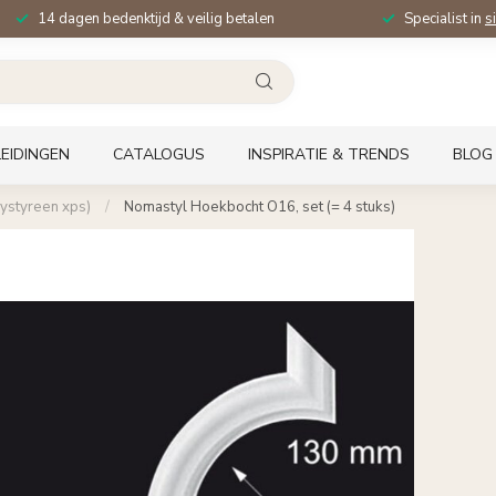
14 dagen bedenktijd & veilig betalen
Specialist in
s
EIDINGEN
CATALOGUS
INSPIRATIE & TRENDS
BLOG
ystyreen xps)
/
Nomastyl Hoekbocht O16, set (= 4 stuks)