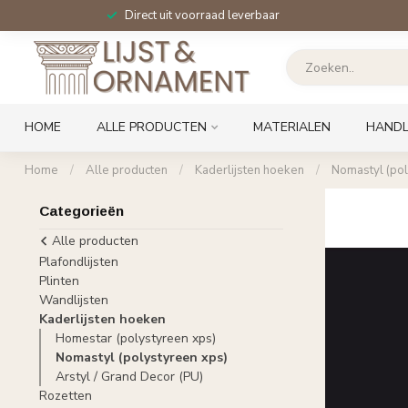
Direct uit voorraad leverbaar
HOME
ALLE PRODUCTEN
MATERIALEN
HANDL
Home
/
Alle producten
/
Kaderlijsten hoeken
/
Nomastyl (pol
Categorieën
Alle producten
Plafondlijsten
Plinten
Wandlijsten
Kaderlijsten hoeken
Homestar (polystyreen xps)
Nomastyl (polystyreen xps)
Arstyl / Grand Decor (PU)
Rozetten