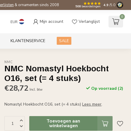
ierlijsten
& ornamenten sinds 2008
4.9
/5.0
508
beoordelingen
0
Mijn account
Verlanglijst
EUR
KLANTENSERVICE
SALE
NMC
NMC Nomastyl Hoekbocht
O16, set (= 4 stuks)
€28,72
Op voorraad (2)
Incl. btw
Nomastyl Hoekbocht O16, set (= 4 stuks)
Lees meer
.
Toevoegen aan
winkelwagen