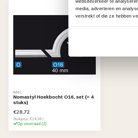
websiteverkeer te analyseren
media, adverteren en analys
verstrekt of die ze hebben v
NMC
Nomastyl Hoekbocht O16, set (= 4
stuks)
€28,72
Stukprijs: €14,36 /
Op voorraad (2)