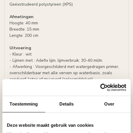
Geëxstrudeerd polystyreen (XPS)
Afmetingen
Hoogte: 40 mm
Breedte: 15 mm
Lengte: 200 cm
Uitvoering
- Kleur : wit
- Lijmen met : Adefix lijm, lijmverbruik: 30-40 ml/m.
- Afwerking : Voorgeschilderd met watergedragen primer,
overschilderbaar met alle verven op waterbasis, zoals
acrylverf, latex of muurverf (oplosmiddelvrij).
Specificaties
Leverancier
Reviews
Toestemming
Details
Over
Tags
Deze website maakt gebruik van cookies