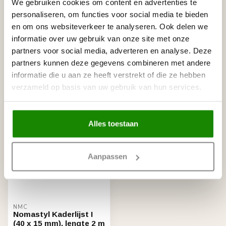
Gerelateerde producten
We gebruiken cookies om content en advertenties te
personaliseren, om functies voor social media te bieden
NMC
en om ons websiteverkeer te analyseren. Ook delen we
NMC Adefix lijmkoker 310 ml
€8,95
informatie over uw gebruik van onze site met onze
Op voorraad
partners voor social media, adverteren en analyse. Deze
partners kunnen deze gegevens combineren met andere
informatie die u aan ze heeft verstrekt of die ze hebben
Recent bekeken
verzameld op basis van uw gebruik van hun services.
Alles toestaan
Aanpassen
NMC
Nomastyl Kaderlijst I
(40 x 15 mm), lengte 2 m