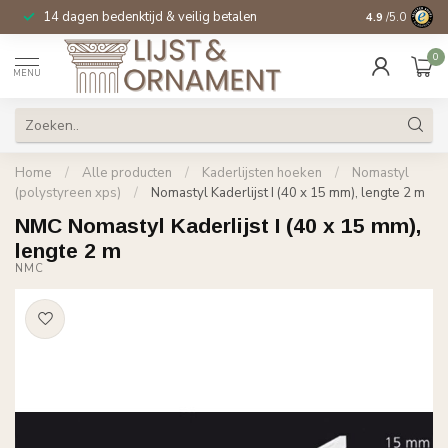
14 dagen bedenktijd & veilig betalen
Specialist in
si
4.9
/5.0
0
MENU
Home
/
Alle producten
/
Kaderlijsten hoeken
/
Nomastyl
(polystyreen xps)
/
Nomastyl Kaderlijst I (40 x 15 mm), lengte 2 m
NMC Nomastyl Kaderlijst I (40 x 15 mm),
lengte 2 m
NMC