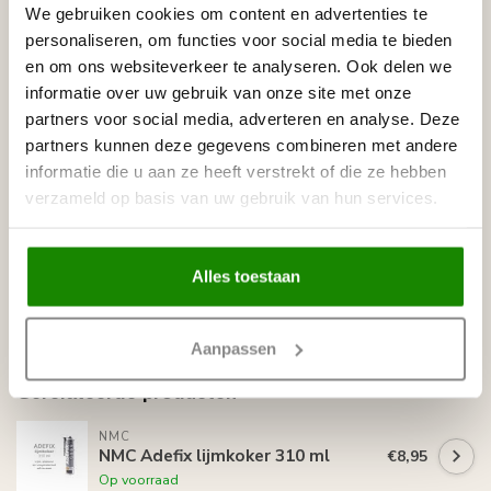
We gebruiken cookies om content en advertenties te
Kan ik direct schilderen na montage?
personaliseren, om functies voor social media te bieden
Ja, de lijst is voorgegrond en overschilderbaar.
en om ons websiteverkeer te analyseren. Ook delen we
Welke lijm adviseer je?
informatie over uw gebruik van onze site met onze
ADEFIX® is als accessoire vermeld en geschikt voor
partners voor social media, adverteren en analyse. Deze
montage.
partners kunnen deze gegevens combineren met andere
Wat is de lengte en maat van dit profiel?
informatie die u aan ze heeft verstrekt of die ze hebben
80 × 80 × 2000 mm per stuk.
verzameld op basis van uw gebruik van hun services.
Specificaties
Leverancier
Alles toestaan
Reviews
Tags
Aanpassen
Gerelateerde producten
NMC
NMC Adefix lijmkoker 310 ml
€8,95
Op voorraad