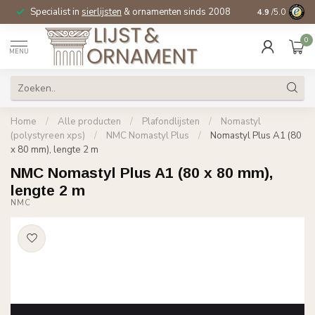
Specialist in
sierlijsten
& ornamenten sinds 2008
4.9
/5.0
0
MENU
Home
/
Alle producten
/
Plafondlijsten
/
Nomastyl
(polystyreen xps)
/
NMC Nomastyl Plus
/
Nomastyl Plus A1 (80
x 80 mm), lengte 2 m
NMC Nomastyl Plus A1 (80 x 80 mm),
lengte 2 m
NMC