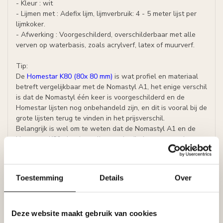
- Kleur : wit
- Lijmen met : Adefix lijm, lijmverbruik: 4 - 5 meter lijst per
lijmkoker.
- Afwerking : Voorgeschilderd, overschilderbaar met alle
verven op waterbasis, zoals acrylverf, latex of muurverf.
Tip:
De
Homestar K80 (80x 80 mm)
is wat profiel en materiaal
betreft vergelijkbaar met de Nomastyl A1, het enige verschil
is dat de Nomastyl één keer is voorgeschilderd en de
Homestar lijsten nog onbehandeld zijn, en dit is vooral bij de
grote lijsten terug te vinden in het prijsverschil.
Belangrijk is wel om te weten dat de Nomastyl A1 en de
Homestar K80 niet door elkaar gebruikt kunnen worden
(minutieuze verschillen, die wel zichtbaar kunnen zijn als de
lijsten van de verschillende merken op elkaar aangesloten
worden)
Toestemming
Details
Over
Veelgestelde vragen
Is de A1 NOMASTYL® geschikt voor vochtige ruimtes?
Ja, het profiel is vocht- en waterbestendig.
Deze website maakt gebruik van cookies