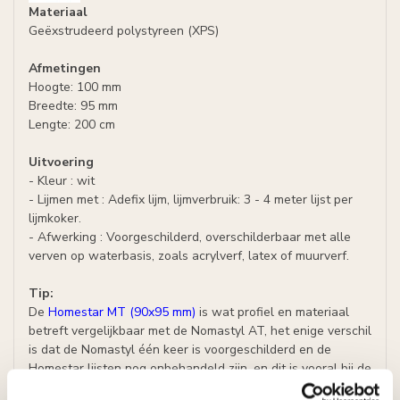
Materiaal
Geëxstrudeerd polystyreen (XPS)
Afmetingen
Hoogte: 100 mm
Breedte: 95 mm
Lengte: 200 cm
Uitvoering
- Kleur : wit
- Lijmen met : Adefix lijm, lijmverbruik: 3 - 4 meter lijst per
lijmkoker.
- Afwerking : Voorgeschilderd, overschilderbaar met alle
verven op waterbasis, zoals acrylverf, latex of muurverf.
Tip:
De
Homestar MT (90x95 mm)
is wat profiel en materiaal
betreft vergelijkbaar met de Nomastyl AT, het enige verschil
is dat de Nomastyl één keer is voorgeschilderd en de
Homestar lijsten nog onbehandeld zijn, en dit is vooral bij de
grote lijsten terug te vinden in het prijsverschil.