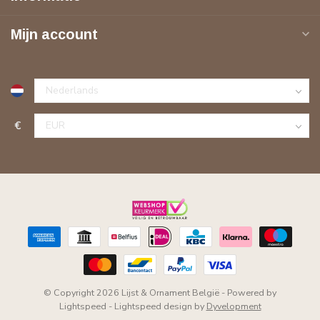
Mijn account
€
© Copyright 2026 Lijst & Ornament België
- Powered by
Lightspeed
-
Lightspeed design
by
Dyvelopment