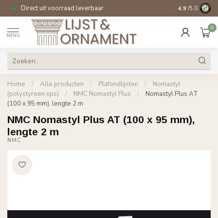
Direct uit voorraad leverbaar
14 dagen beden
4.9
/5.0
0
MENU
Home
/
Alle producten
/
Plafondlijsten
/
Nomastyl
(polystyreen xps)
/
NMC Nomastyl Plus
/
Nomastyl Plus AT
(100 x 95 mm), lengte 2 m
NMC Nomastyl Plus AT (100 x 95 mm),
lengte 2 m
NMC