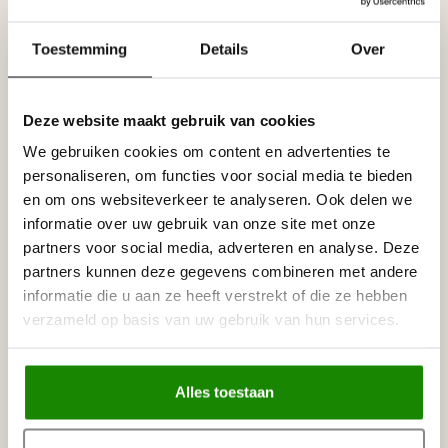
Let op: de Nomastyl AT is iets groter dan de Homestar MT.
Specificaties
Toestemming
Details
Over
Leverancier
Reviews
Tags
Deze website maakt gebruik van cookies
We gebruiken cookies om content en advertenties te
personaliseren, om functies voor social media te bieden
Gerelateerde producten
en om ons websiteverkeer te analyseren. Ook delen we
informatie over uw gebruik van onze site met onze
NMC
NMC Adefix lijmkoker 310 ml
€8,95
partners voor social media, adverteren en analyse. Deze
Op voorraad
partners kunnen deze gegevens combineren met andere
informatie die u aan ze heeft verstrekt of die ze hebben
verzameld op basis van uw gebruik van hun services.
HOMESTAR
Homestar SET Polystyreenzaag
€30,00
en Verstekbak
Op voorraad
Alles toestaan