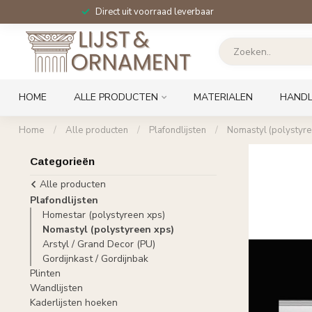
Direct uit voorraad leverbaar
HOME
ALLE PRODUCTEN
MATERIALEN
HANDL
Home
/
Alle producten
/
Plafondlijsten
/
Nomastyl (polystyre
Categorieën
Alle producten
Plafondlijsten
Homestar (polystyreen xps)
Nomastyl (polystyreen xps)
Arstyl / Grand Decor (PU)
Gordijnkast / Gordijnbak
Plinten
Wandlijsten
Kaderlijsten hoeken