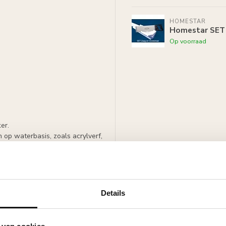
HOMESTAR
Homestar SET 
Op voorraad
ker.
 op waterbasis, zoals acrylverf,
vergelijkbaar met de Nomastyl GO,
erd en de Homestar lijsten nog
Details
den in het prijsverschil.