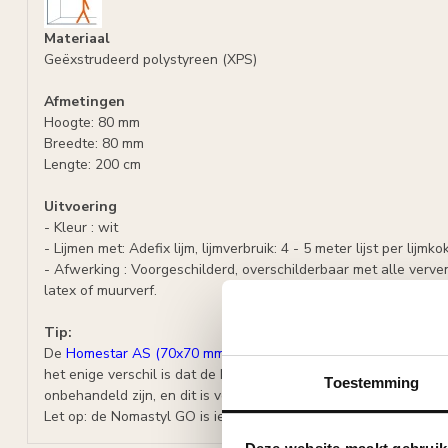
Materiaal
Geëxstrudeerd polystyreen (XPS)
Afmetingen
Hoogte: 80 mm
Breedte: 80 mm
Lengte: 200 cm
Uitvoering
- Kleur : wit
- Lijmen met: Adefix lijm, lijmverbruik: 4 - 5 meter lijst per lijmko
- Afwerking : Voorgeschilderd, overschilderbaar met alle verven
latex of muurverf.
Tip:
De
Homestar AS (70x70 mm)
wat profiel en materiaal betreft 
het enige verschil is dat de Nomastyl één keer is voorgeschild
Toestemming
onbehandeld zijn, en dit is vooral bij de grote lijsten terug te vin
Let op: de Nomastyl GO is iets groter dan de Homestar AS.