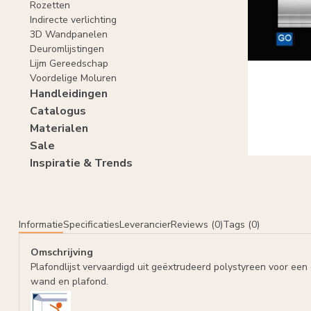
Rozetten
Indirecte verlichting
3D Wandpanelen
Deuromlijstingen
Lijm Gereedschap
Voordelige Moluren
Handleidingen
Catalogus
Materialen
Sale
Inspiratie & Trends
Informatie
Specificaties
Leverancier
Reviews (0)
Tags (0)
Omschrijving
Plafondlijst vervaardigd uit geëxtrudeerd polystyreen voor ee
wand en plafond.