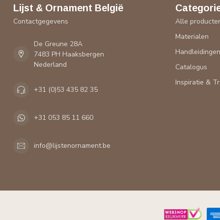
Lijst & Ornament België
Categori
Contactgegevens
Alle producte
Materialen
De Greune 28A
Handleidinge
7483 PH Haaksbergen
Nederland
Catalogus
Inspiratie & T
+31 (0)53 435 82 35
+31 053 85 11 660
info@lijstenornament.be