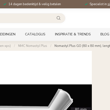
14 dagen bedenktijd & veilig betalen
Specialist in
s
EIDINGEN
CATALOGUS
INSPIRATIE & TRENDS
BLOG
en xps)
/
NMC Nomastyl Plus
/
Nomastyl Plus GO (80 x 80 mm), leng