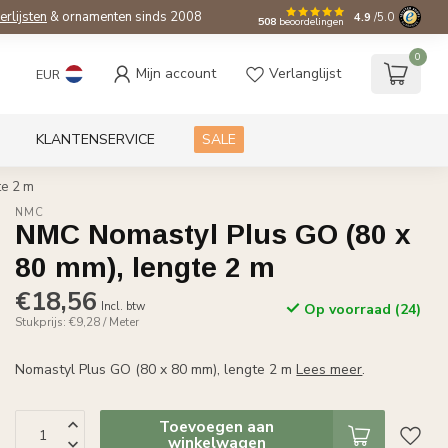
ierlijsten
& ornamenten sinds 2008
4.9
/5.0
508
beoordelingen
0
Mijn account
Verlanglijst
EUR
KLANTENSERVICE
SALE
te 2 m
NMC
NMC Nomastyl Plus GO (80 x
80 mm), lengte 2 m
€18,56
Incl. btw
Op voorraad (24)
Stukprijs: €9,28 / Meter
Nomastyl Plus GO (80 x 80 mm), lengte 2 m
Lees meer
.
Toevoegen aan
winkelwagen