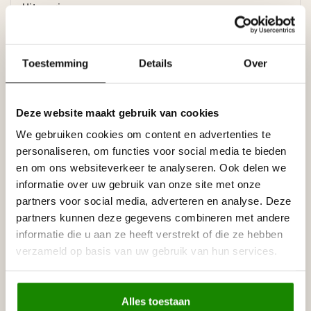
Uitvoering
- Kleur : wit
- Lijmen met : Adefix lijm, lijmverbruik: 4 - 5 meter lijst per
lijmkoker.
Toestemming
Details
Over
- Afwerking : Voorgeschilderd met watergedragen primer,
overschilderbaar met alle verven op waterbasis, zoals
acrylverf, latex of muurverf (oplosmiddelvrij).
Deze website maakt gebruik van cookies
Prijs per lijst (= 2 meter)
We gebruiken cookies om content en advertenties te
Specificaties
personaliseren, om functies voor social media te bieden
Leverancier
en om ons websiteverkeer te analyseren. Ook delen we
Reviews
informatie over uw gebruik van onze site met onze
Tags
partners voor social media, adverteren en analyse. Deze
partners kunnen deze gegevens combineren met andere
informatie die u aan ze heeft verstrekt of die ze hebben
Gerelateerde producten
verzameld op basis van uw gebruik van hun services.
NMC
NMC Adefix lijmkoker 310 ml
€8,95
Alles toestaan
Op voorraad