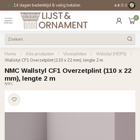
14 dagen bedenktijd & veilig betalen
Specialist in
si
4.9
/5.0
0
MENU
Home
/
Alle producten
/
Vloerplinten
/
Wallstyl (HDPS)
/
Wallstyl CF1 Overzetplint (110 x 22 mm), lengte 2 m
NMC Wallstyl CF1 Overzetplint (110 x 22
mm), lengte 2 m
NMC