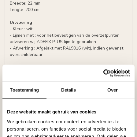
Breedte: 22 mm
Lengte: 200 cm
Uitvoering
- Kleur : wit
- Lijmen met : voor het bevestigen van de overzetplinten
adviseren wij ADEFIX PLUS lijm te gebruiken.
- Afwerking : Afgelakt met RAL9016 (wit), indien gewenst
overschilderbaar.
Prijs per lijst (= 2 meter)
Technisch datablad Nomafloorplinten
Toestemming
Details
Over
Specificaties
Leverancier
Reviews
Tags
Deze website maakt gebruik van cookies
We gebruiken cookies om content en advertenties te
personaliseren, om functies voor social media te bieden
Gerelateerde producten
en om ons websiteverkeer te analyseren. Ook delen we