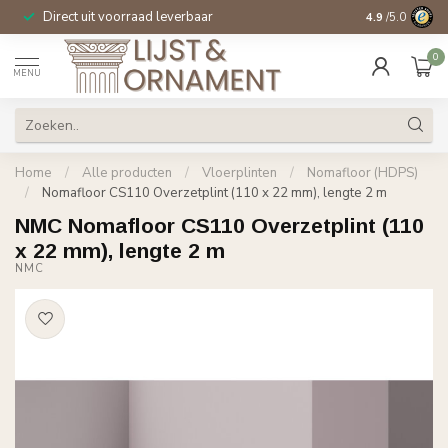
Direct uit voorraad leverbaar
14 dagen beden
4.9
/5.0
0
MENU
Home
/
Alle producten
/
Vloerplinten
/
Nomafloor (HDPS)
/
Nomafloor CS110 Overzetplint (110 x 22 mm), lengte 2 m
NMC Nomafloor CS110 Overzetplint (110
x 22 mm), lengte 2 m
NMC