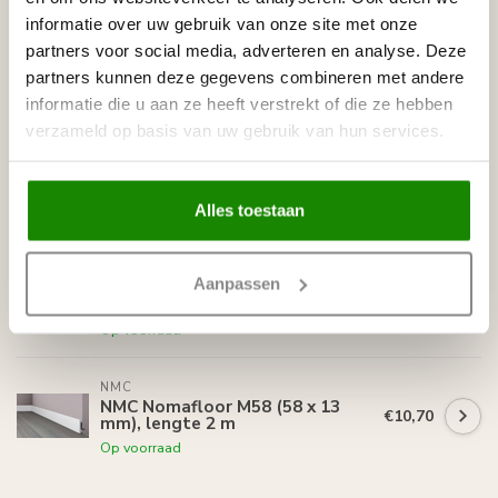
informatie over uw gebruik van onze site met onze
NMC
partners voor social media, adverteren en analyse. Deze
NMC Nomafloor M80 (80 x 15
€12,00
mm), lengte 2 m
partners kunnen deze gegevens combineren met andere
Op voorraad
informatie die u aan ze heeft verstrekt of die ze hebben
verzameld op basis van uw gebruik van hun services.
NMC
NMC Nomafloor M38 (38 x 13
€9,80
mm), lengte 2 m
Alles toestaan
Op voorraad
NMC
Aanpassen
NMC Nomafloor C100 (100 x 13
€18,60
mm), lengte 2 m
Op voorraad
NMC
NMC Nomafloor M58 (58 x 13
€10,70
mm), lengte 2 m
Op voorraad