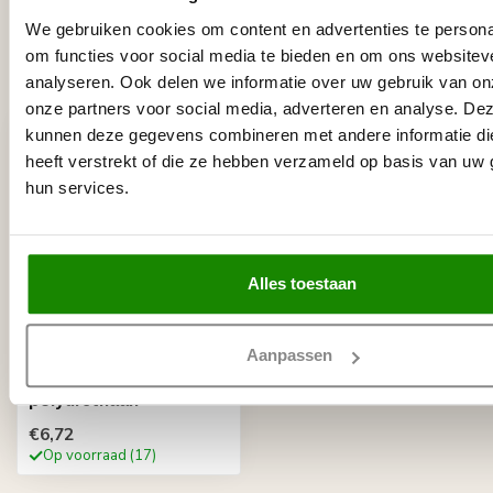
We gebruiken cookies om content en advertenties te persona
om functies voor social media te bieden en om ons websitev
Recent bekeken
analyseren. Ook delen we informatie over uw gebruik van on
onze partners voor social media, adverteren en analyse. De
kunnen deze gegevens combineren met andere informatie di
heeft verstrekt of die ze hebben verzameld op basis van uw 
hun services.
Alles toestaan
GRAND DECOR
Aanpassen
Ornament D488 (9,5 x
9,5 Ñ… 5 cm),
polyurethaan
€6,72
Op voorraad (17)