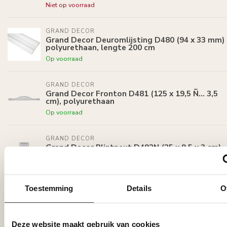
Niet op voorraad
GRAND DECOR
Grand Decor Deuromlijsting D480 (94 x 33 mm)
polyurethaan, lengte 200 cm
Op voorraad
GRAND DECOR
Grand Decor Fronton D481 (125 x 19,5 Ñ… 3,5
cm), polyurethaan
Op voorraad
GRAND DECOR
Grand Decor Plintneut D492N (25 x 9,5 x 3 cm),
polyurethaan
Op voorraad
Toestemming
Details
O
GRAND DECOR
Grand Decor Platte plint CR779 (76 x 20 mm)
polyurethaan, lengte 2 m
Op voorraad
Deze website maakt gebruik van cookies