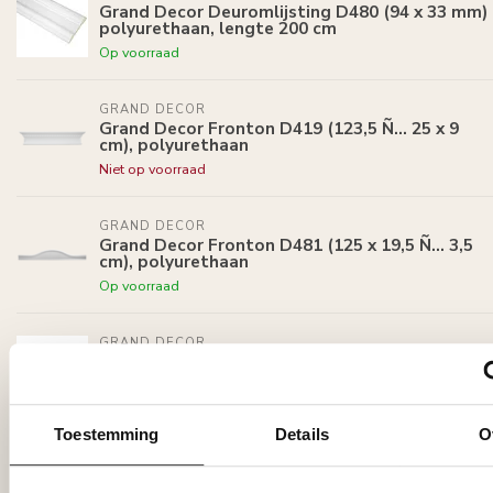
Grand Decor Deuromlijsting D480 (94 x 33 mm)
polyurethaan, lengte 200 cm
Op voorraad
GRAND DECOR
Grand Decor Fronton D419 (123,5 Ñ… 25 x 9
cm), polyurethaan
Niet op voorraad
GRAND DECOR
Grand Decor Fronton D481 (125 x 19,5 Ñ… 3,5
cm), polyurethaan
Op voorraad
GRAND DECOR
Grand Decor Deuromlijsting D491 (95 x 21 mm)
polyurethaan, lengte 200 cm
Op voorraad
Toestemming
Details
O
GRAND DECOR
Grand Decor Plintneut D492N (25 x 9,5 x 3 cm),