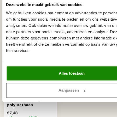
polyurethaan
Deze website maakt gebruik van cookies
Op voorraad
We gebruiken cookies om content en advertenties te persona
om functies voor social media te bieden en om ons websitev
analyseren. Ook delen we informatie over uw gebruik van on
Recent bekeken
onze partners voor social media, adverteren en analyse. De
kunnen deze gegevens combineren met andere informatie di
heeft verstrekt of die ze hebben verzameld op basis van uw 
hun services.
Alles toestaan
Aanpassen
GRAND DECOR
Ornament D489 (15,4 x
11,5 cm x 1,6 cm),
polyurethaan
€7,48