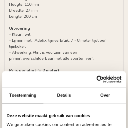
Hoogte: 110 mm
Breedte: 27 mm
Lengte: 200 cm
Uitvoering
- Kleur : wit
- Lijmen met : Adefix, lijmverbruik: 7 - 8 meter lijst per
lijmkoker.
- Afwerking: Plint is voorzien van een
primer
,
overschilderbaar met alle soorten verf.
Prijs per plint (= 2 meter)
Specificaties
Leverancier
Reviews
Toestemming
Details
Over
Tags
Deze website maakt gebruik van cookies
Gerelateerde producten
We gebruiken cookies om content en advertenties te