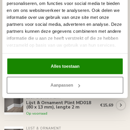
personaliseren, om functies voor social media te bieden
LIJST & ORNAMENT
Lijst & Ornament Plint MD094
en om ons websiteverkeer te analyseren. Ook delen we
€18,20
(94 x 12 mm), lengte 2 m
informatie over uw gebruik van onze site met onze
Niet op voorraad
partners voor social media, adverteren en analyse. Deze
partners kunnen deze gegevens combineren met andere
LIJST & ORNAMENT
informatie die u aan ze heeft verstrekt of die ze hebben
Lijst & Ornament Plint MD258
€14,46
(81 x 10 mm), lengte 2 m
verzameld op basis van uw gebruik van hun services.
Op voorraad
Alles toestaan
LIJST & ORNAMENT
Lijst & Ornament Plint MD358
€21,54
(117 x 14 mm), lengte 2 m
Niet op voorraad
Aanpassen
LIJST & ORNAMENT
Lijst & Ornament Plint MD018
€15,69
(80 x 13 mm), lengte 2 m
Op voorraad
LIJST & ORNAMENT