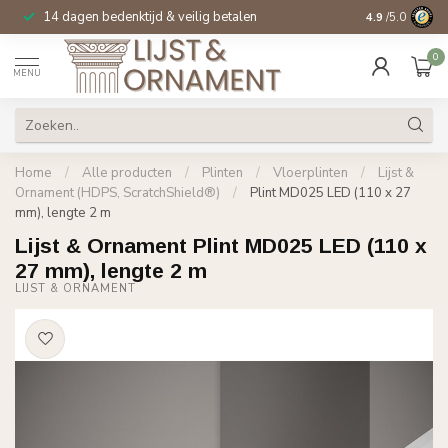
14 dagen bedenktijd & veilig betalen
Specialist in
si
4.9
/5.0
0
MENU
Home
/
Alle producten
/
Plinten
/
Vloerplinten
/
Lijst &
Ornament (HDPS, ScratchShield®)
/
Plint MD025 LED (110 x 27
mm), lengte 2 m
Lijst & Ornament Plint MD025 LED (110 x
27 mm), lengte 2 m
LIJST & ORNAMENT