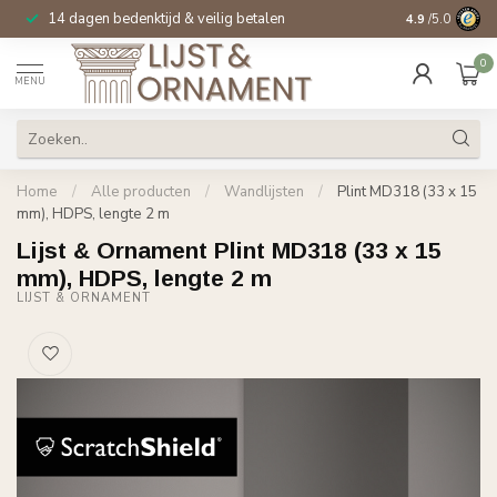
14 dagen bedenktijd & veilig betalen
Specialist in
si
4.9
/5.0
0
MENU
Home
/
Alle producten
/
Wandlijsten
/
Plint MD318 (33 x 15
mm), HDPS, lengte 2 m
Lijst & Ornament Plint MD318 (33 x 15
mm), HDPS, lengte 2 m
LIJST & ORNAMENT