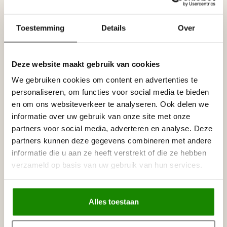
- Lijmen met : Adefix lijm, lijmverbruik: 7 - 8 meter lijst per
lijmkoker.
Toestemming
Details
Over
- Afwerking: Plint is voorzien van een primer,
overschilderbaar met alle soorten verf.
Prijs per plint (= 2 meter)
Deze website maakt gebruik van cookies
We gebruiken cookies om content en advertenties te
Specificaties
personaliseren, om functies voor social media te bieden
Leverancier
Reviews
en om ons websiteverkeer te analyseren. Ook delen we
Tags
informatie over uw gebruik van onze site met onze
partners voor social media, adverteren en analyse. Deze
partners kunnen deze gegevens combineren met andere
informatie die u aan ze heeft verstrekt of die ze hebben
Gerelateerde producten
verzameld op basis van uw gebruik van hun services.
NMC
NMC Adefix lijmkoker 310 ml
€8,95
Op voorraad
Alles toestaan