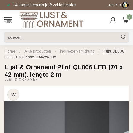
14 dagen bedenktijd & veilig betalen
Specialist in
si
4.9
/5.0
0
MENU
Home
/
Alle producten
/
Indirecte verlichting
/
Plint QL006
LED (70 x 42 mm), lengte 2 m
Lijst & Ornament Plint QL006 LED (70 x
42 mm), lengte 2 m
LIJST & ORNAMENT