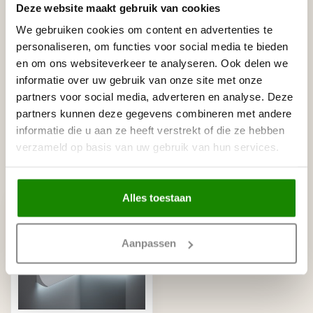
Deze website maakt gebruik van cookies
We gebruiken cookies om content en advertenties te
personaliseren, om functies voor social media te bieden
Gerelateerde producten
en om ons websiteverkeer te analyseren. Ook delen we
informatie over uw gebruik van onze site met onze
NMC
NMC Adefix lijmkoker 310 ml
€8,95
partners voor social media, adverteren en analyse. Deze
Op voorraad
partners kunnen deze gegevens combineren met andere
informatie die u aan ze heeft verstrekt of die ze hebben
verzameld op basis van uw gebruik van hun services.
Recent bekeken
Alles toestaan
Aanpassen