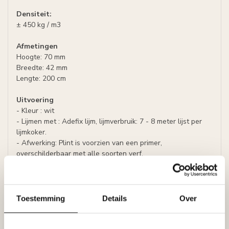
Densiteit:
± 450 kg / m3
Afmetingen
Hoogte: 70 mm
Breedte: 42 mm
Lengte: 200 cm
Uitvoering
- Kleur : wit
- Lijmen met : Adefix lijm, lijmverbruik: 7 - 8 meter lijst per
lijmkoker.
- Afwerking: Plint is voorzien van een primer,
overschilderbaar met alle soorten verf.
Prijs per plint (= 2 meter)
Specificaties
Toestemming
Details
Over
Leverancier
Reviews
Tags